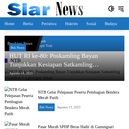
Langsung
ke
konten
Home
Berita
Peristiwa
Hukrim
Sosial
Budaya
intas ke-70, Polres Lombok
Breaking News
yanan Kesehatan untuk Sopir Truk
Bali Nusra
HUT RI ke-80: Poskamling Bayan
NTB
Tunjukkan Kesiapan Satkamling
Wujudkan Lingkungan Aman
Agustus 14, 2025
NTB Gelar Pelepasan Peserta Pembagian Bendera
Merah Putih
Bali Nusra
Agustus 13, 2025
Pasar Murah SPHP Beras Hadir di Gunungsari