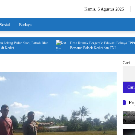
Kamis, 6 Agustus 2026
Sosial
Budaya
 Bulan Suci, Patroli Blue
Desa Rumak Bergerak: Edukasi Bahaya TPPO
i
Bersama Polsek Kediri dan TNI
Cari
Cari
Po
Kod
Pro
Juli 