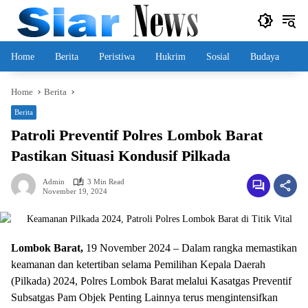
Skip
to
content
Home
Berita
Peristiwa
Hukrim
Sosial
Budaya
Home
Berita
Berita
Patroli Preventif Polres Lombok Barat
Pastikan Situasi Kondusif Pilkada
Admin
3 Min Read
November 19, 2024
Lombok Barat,
19 November 2024 – Dalam rangka memastikan
keamanan dan ketertiban selama Pemilihan Kepala Daerah
(Pilkada) 2024, Polres Lombok Barat melalui Kasatgas Preventif
Subsatgas Pam Objek Penting Lainnya terus mengintensifkan