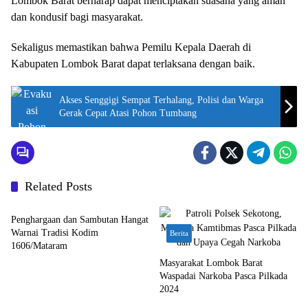
Lombok Barat berharap dapat menciptakan suasana yang aman
dan kondusif bagi masyarakat.
Sekaligus memastikan bahwa Pemilu Kepala Daerah di
Kabupaten Lombok Barat dapat terlaksana dengan baik.
Akses Senggigi Sempat Terhalang, Polisi dan Warga
Gerak Cepat Atasi Pohon Tumbang
Related Posts
Bali Nusra
Penghargaan dan Sambutan Hangat
Warnai Tradisi Kodim
Berita
1606/Mataram
Masyarakat Lombok Barat
Waspadai Narkoba Pasca Pilkada
2024