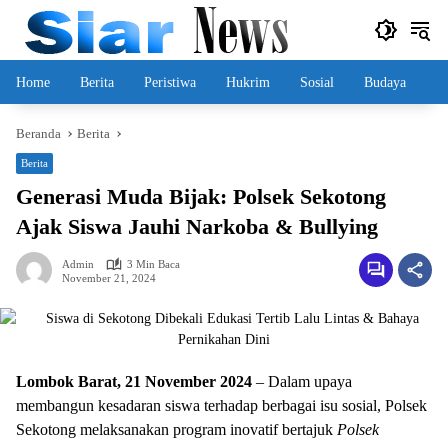
Langsung
ke
konten
Home
Berita
Peristiwa
Hukrim
Sosial
Budaya
Beranda
Berita
Berita
Generasi Muda Bijak: Polsek Sekotong
Ajak Siswa Jauhi Narkoba & Bullying
Admin
3 Min Baca
November 21, 2024
Lombok Barat, 21 November 2024
– Dalam upaya
membangun kesadaran siswa terhadap berbagai isu sosial, Polsek
Sekotong melaksanakan program inovatif bertajuk
Polsek