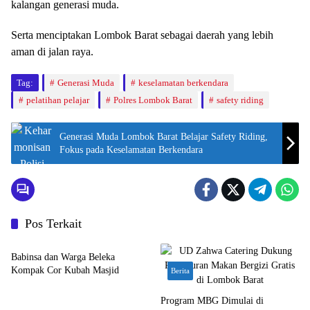
kalangan generasi muda.
Serta menciptakan Lombok Barat sebagai daerah yang lebih
aman di jalan raya.
Tag:
Generasi Muda
keselamatan berkendara
pelatihan pelajar
Polres Lombok Barat
safety riding
Generasi Muda Lombok Barat Belajar Safety Riding,
Fokus pada Keselamatan Berkendara
Pos Terkait
Bakti Sosial
Babinsa dan Warga Beleka
Kompak Cor Kubah Masjid
Berita
Program MBG Dimulai di