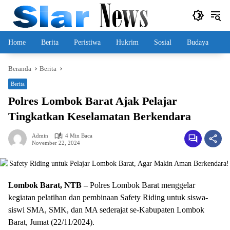
Langsung
ke
konten
Home
Berita
Peristiwa
Hukrim
Sosial
Budaya
Beranda
Berita
Berita
Polres Lombok Barat Ajak Pelajar
Tingkatkan Keselamatan Berkendara
Admin
4 Min Baca
November 22, 2024
Lombok Barat, NTB –
Polres Lombok Barat menggelar
kegiatan pelatihan dan pembinaan Safety Riding untuk siswa-
siswi SMA, SMK, dan MA sederajat se-Kabupaten Lombok
Barat, Jumat (22/11/2024).