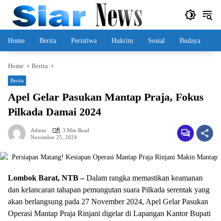
Skip
to
content
Home
Berita
Peristiwa
Hukrim
Sosial
Budaya
Home
Berita
Berita
Apel Gelar Pasukan Mantap Praja, Fokus
Pilkada Damai 2024
Admin
3 Min Read
November 25, 2024
Lombok Barat, NTB –
Dalam rangka memastikan keamanan
dan kelancaran tahapan pemungutan suara Pilkada serentak yang
akan berlangsung pada 27 November 2024, Apel Gelar Pasukan
Operasi Mantap Praja Rinjani digelar di Lapangan Kantor Bupati