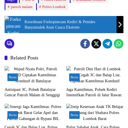
patroli malam
Polres Lombok
Koordinasi Forkopimcam Kediri & Pemdes
Banyumulek Atasi Cuaca Ekstrem
Related Posts
Berita
Berita
Antisipasi 3C, Polsek Batulayar
Jaga Kamtibmas, Polsek Kediri
Gencar Patroli Malam di Senggigi
Intensifkan Patroli di Jalur Rawan
Berita
Berita
Cegah 3C dan Balap Liar, Polres
Polisi Sahabat Anak: Cara Polres