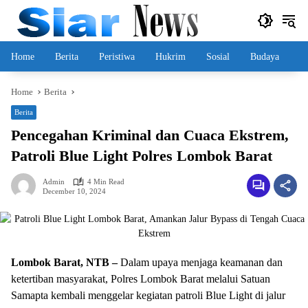
Skip
to
content
Home
Berita
Peristiwa
Hukrim
Sosial
Budaya
Home
Berita
Berita
Pencegahan Kriminal dan Cuaca Ekstrem,
Patroli Blue Light Polres Lombok Barat
Admin
4 Min Read
December 10, 2024
Lombok Barat, NTB –
Dalam upaya menjaga keamanan dan
ketertiban masyarakat, Polres Lombok Barat melalui Satuan
Samapta kembali menggelar kegiatan patroli Blue Light di jalur