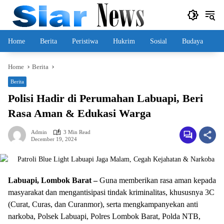
Skip
to
content
Home
Berita
Peristiwa
Hukrim
Sosial
Budaya
Home
Berita
Berita
Polisi Hadir di Perumahan Labuapi, Beri
Rasa Aman & Edukasi Warga
Admin
3 Min Read
December 19, 2024
Labuapi, Lombok Barat –
Guna memberikan rasa aman kepada
masyarakat dan mengantisipasi tindak kriminalitas, khususnya 3C
(Curat, Curas, dan Curanmor), serta mengkampanyekan anti
narkoba, Polsek Labuapi, Polres Lombok Barat, Polda NTB,