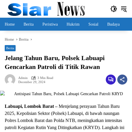
Skip
to
content
Home
Berita
Peristiwa
Hukrim
Sosial
Budaya
Home
Berita
Berita
Jelang Tahun Baru, Polsek Labuapi
Gencarkan Patroli di Titik Rawan
Admin
3 Min Read
December 29, 2024
Labuapi, Lombok Barat –
Menjelang perayaan Tahun Baru
2025, Kepolisian Sektor (Polsek) Labuapi, di bawah naungan
Polres Lombok Barat dan Polda NTB, meningkatkan intensitas
patroli Kegiatan Rutin Yang Ditingkatkan (KRYD). Langkah ini