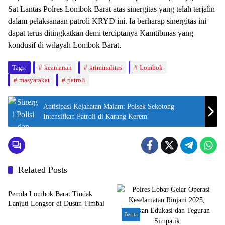
Sat Lantas Polres Lombok Barat atas sinergitas yang telah terjalin
dalam pelaksanaan patroli KRYD ini. Ia berharap sinergitas ini
dapat terus ditingkatkan demi terciptanya Kamtibmas yang
kondusif di wilayah Lombok Barat.
Tags:
keamanan
kriminalitas
Lombok
masyarakat
patroli
Antisipasi Kejahatan Malam: Polsek Sekotong
Intensifkan Patroli di Karang Kerem
Related Posts
Bali Nusra
Pemda Lombok Barat Tindak
Lanjuti Longsor di Dusun Timbal
Berita