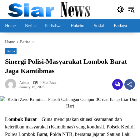
Skip
to
content
Home
Berita
Peristiwa
Hukrim
Sosial
Budaya
Home
Berita
Berita
Sinergi Polisi-Masyarakat Lombok Barat
Jaga Kamtibmas
Admin
4 Min Read
January 16, 2025
Lombok Barat –
Guna menciptakan situasi keamanan dan
ketertiban masyarakat (Kamtibmas) yang kondusif, Polsek Kediri,
Polres Lombok Barat, Polda NTB, bersama jajaran Satuan Lalu