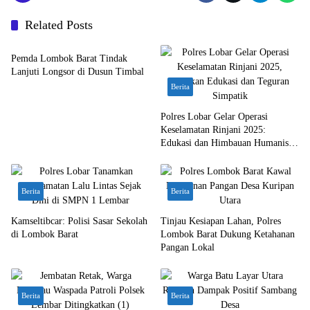
Related Posts
Bali Nusra
Pemda Lombok Barat Tindak
Lanjuti Longsor di Dusun Timbal
Berita
Polres Lobar Gelar Operasi
Keselamatan Rinjani 2025:
Edukasi dan Himbauan Humanis
untuk Pengguna Jalan
Berita
Berita
Kamseltibcar: Polisi Sasar Sekolah
Tinjau Kesiapan Lahan, Polres
di Lombok Barat
Lombok Barat Dukung Ketahanan
Pangan Lokal
Berita
Berita