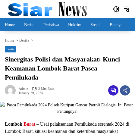
Skip
to
content
Home
Berita
Peristiwa
Hukrim
Sosial
Budaya
Home
Berita
Berita
Sinergitas Polisi dan Masyarakat: Kunci
Keamanan Lombok Barat Pasca
Pemilukada
Admin
2 Min Read
January 29, 2025
Lombok
Barat
–
Usai pelaksanaan Pemilukada serentak 2024 di
Lombok Barat, situasi keamanan dan ketertiban masyarakat