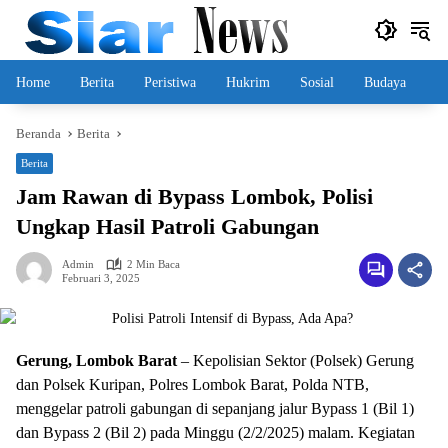
Langsung
ke
konten
Home
Berita
Peristiwa
Hukrim
Sosial
Budaya
Beranda
Berita
Berita
Jam Rawan di Bypass Lombok, Polisi
Ungkap Hasil Patroli Gabungan
Admin
2 Min Baca
Februari 3, 2025
Gerung, Lombok Barat
– Kepolisian Sektor (Polsek) Gerung
dan Polsek Kuripan, Polres Lombok Barat, Polda NTB,
menggelar patroli gabungan di sepanjang jalur Bypass 1 (Bil 1)
dan Bypass 2 (Bil 2) pada Minggu (2/2/2025) malam. Kegiatan