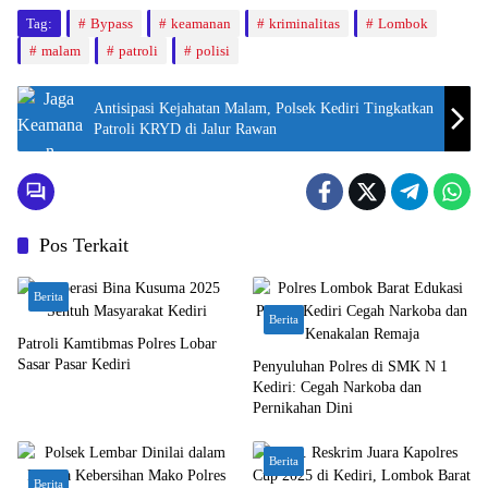
Tag:
Bypass
keamanan
kriminalitas
Lombok
malam
patroli
polisi
Antisipasi Kejahatan Malam, Polsek Kediri Tingkatkan
Patroli KRYD di Jalur Rawan
Pos Terkait
Berita
Berita
Patroli Kamtibmas Polres Lobar
Sasar Pasar Kediri
Penyuluhan Polres di SMK N 1
Kediri: Cegah Narkoba dan
Pernikahan Dini
Berita
Berita