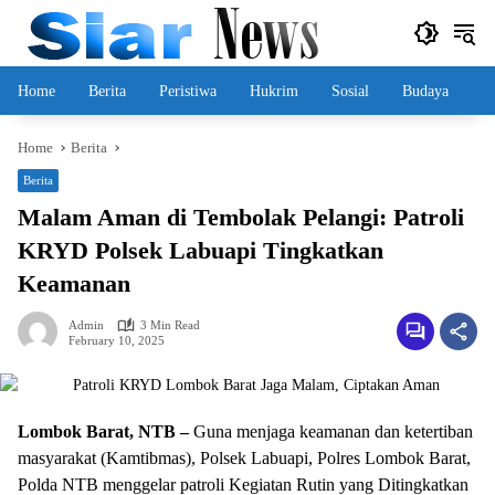
Skip
to
content
Home
Berita
Peristiwa
Hukrim
Sosial
Budaya
Home
Berita
Berita
Malam Aman di Tembolak Pelangi: Patroli
KRYD Polsek Labuapi Tingkatkan
Keamanan
Admin
3 Min Read
February 10, 2025
Lombok Barat, NTB –
Guna menjaga keamanan dan ketertiban
masyarakat (Kamtibmas), Polsek Labuapi, Polres Lombok Barat,
Polda NTB menggelar patroli Kegiatan Rutin yang Ditingkatkan