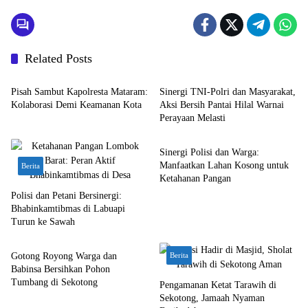
Related Posts
Bali Nusra
Bali Nusra
Pisah Sambut Kapolresta Mataram:
Sinergi TNI-Polri dan Masyarakat,
Kolaborasi Demi Keamanan Kota
Aksi Bersih Pantai Hilal Warnai
Perayaan Melasti
Berita
Sinergi Polisi dan Warga:
Manfaatkan Lahan Kosong untuk
Berita
Ketahanan Pangan
Polisi dan Petani Bersinergi:
Bhabinkamtibmas di Labuapi
Turun ke Sawah
Bali Nusra
Gotong Royong Warga dan
Berita
Babinsa Bersihkan Pohon
Tumbang di Sekotong
Pengamanan Ketat Tarawih di
Sekotong, Jamaah Nyaman