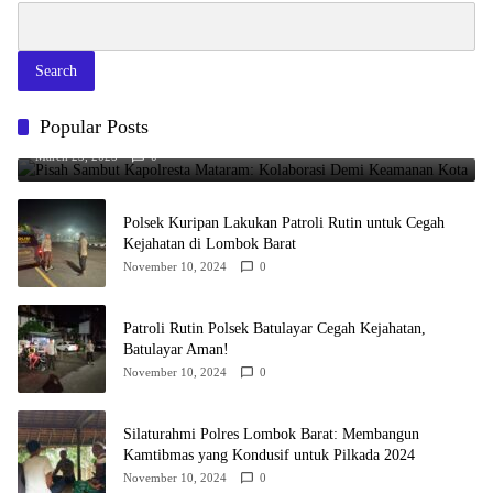
Search
Pisah Sambut Kapolresta Mataram: Kolaborasi Demi Keamanan
Popular Posts
Kota
March 23, 2025
0
Polsek Kuripan Lakukan Patroli Rutin untuk Cegah
Kejahatan di Lombok Barat
November 10, 2024
0
Patroli Rutin Polsek Batulayar Cegah Kejahatan,
Batulayar Aman!
November 10, 2024
0
Silaturahmi Polres Lombok Barat: Membangun
Kamtibmas yang Kondusif untuk Pilkada 2024
November 10, 2024
0