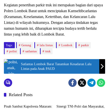
Kegiatan penertiban parkir truk ini merupakan bagian dari upaya
Polres Lombok Barat untuk menciptakan Kamseltibcarlantas
(Keamanan, Keselamatan, Ketertiban, dan Kelancaran Lalu
Lintas) di wilayah hukumnya. Dengan adanya tindakan tegas
namun humanis ini, diharapkan tercipta budaya tertib berlalu
lintas yang lebih baik di Lombok Barat.
Tags:
Gerung
lalu lintas
Lombok
parkir
polisi
satlantas
truk
Satlantas Lombok Barat Tanamkan Kesadaran Lalu
Lintas pada Anak PAUD
Related Posts
Bali Nusra
Bali Nusra
Pisah Sambut Kapolresta Mataram:
Sinergi TNI-Polri dan Masyarakat,