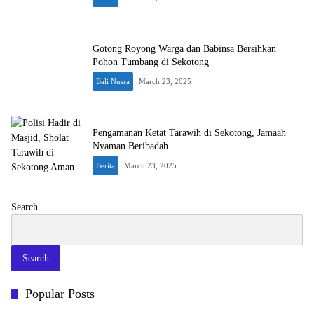
Gotong Royong Warga dan Babinsa Bersihkan
Pohon Tumbang di Sekotong
Bali Nusra
March 23, 2025
Pengamanan Ketat Tarawih di Sekotong, Jamaah
Nyaman Beribadah
Berita
March 23, 2025
Search
Search
Pisah Sambut Kapolresta Mataram: Kolaborasi Demi Keamanan
Popular Posts
Kota
March 23, 2025
0