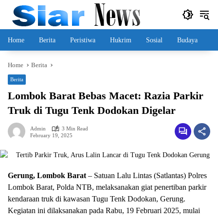
Skip
to
content
Home
Berita
Peristiwa
Hukrim
Sosial
Budaya
Home
Berita
Berita
Lombok Barat Bebas Macet: Razia Parkir
Truk di Tugu Tenk Dodokan Digelar
Admin
3 Min Read
February 19, 2025
Gerung, Lombok Barat
– Satuan Lalu Lintas (Satlantas) Polres
Lombok Barat, Polda NTB, melaksanakan giat penertiban parkir
kendaraan truk di kawasan Tugu Tenk Dodokan, Gerung.
Kegiatan ini dilaksanakan pada Rabu, 19 Februari 2025, mulai