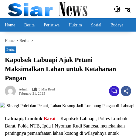
Skip
to
content
Home
Berita
Peristiwa
Hukrim
Sosial
Budaya
Home
Berita
Berita
Kapolsek Labuapi Ajak Petani
Maksimalkan Lahan untuk Ketahanan
Pangan
Admin
3 Min Read
February 21, 2025
Labuapi, Lombok
Barat
– Kapolsek Labuapi, Polres Lombok
Barat, Polda NTB, Ipda I Nyoman Rudi Santosa, menekankan
pentingnya pemanfaatan lahan kosong di wilayahnya untuk