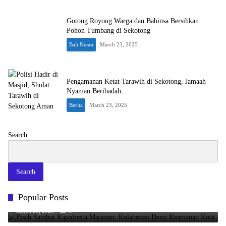
Gotong Royong Warga dan Babinsa Bersihkan
Pohon Tumbang di Sekotong
Bali Nusra
March 23, 2025
Pengamanan Ketat Tarawih di Sekotong, Jamaah
Nyaman Beribadah
Berita
March 23, 2025
Search
Search
Pisah Sambut Kapolresta Mataram: Kolaborasi Demi Keamanan
Popular Posts
Kota
March 23, 2025
0