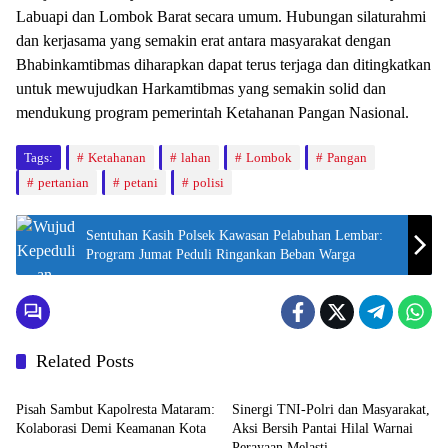
Labuapi dan Lombok Barat secara umum. Hubungan silaturahmi
dan kerjasama yang semakin erat antara masyarakat dengan
Bhabinkamtibmas diharapkan dapat terus terjaga dan ditingkatkan
untuk mewujudkan Harkamtibmas yang semakin solid dan
mendukung program pemerintah Ketahanan Pangan Nasional.
Tags:
Ketahanan
lahan
Lombok
Pangan
pertanian
petani
polisi
Sentuhan Kasih Polsek Kawasan Pelabuhan Lembar:
Program Jumat Peduli Ringankan Beban Warga
Related Posts
Bali Nusra
Bali Nusra
Pisah Sambut Kapolresta Mataram:
Sinergi TNI-Polri dan Masyarakat,
Kolaborasi Demi Keamanan Kota
Aksi Bersih Pantai Hilal Warnai
Perayaan Melasti