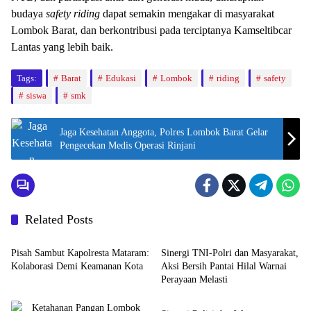
budaya
safety riding
dapat semakin mengakar di masyarakat
Lombok Barat, dan berkontribusi pada terciptanya Kamseltibcar
Lantas yang lebih baik.
Tags:
Barat
Edukasi
Lombok
riding
safety
siswa
smk
Jaga Kesehatan Anggota, Polres Lombok Barat Gelar
Pengecekan Medis Operasi Rinjani
Related Posts
Bali Nusra
Bali Nusra
Pisah Sambut Kapolresta Mataram:
Sinergi TNI-Polri dan Masyarakat,
Kolaborasi Demi Keamanan Kota
Aksi Bersih Pantai Hilal Warnai
Perayaan Melasti
Berita