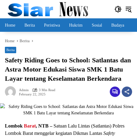
Skip
to
content
Home
Berita
Peristiwa
Hukrim
Sosial
Budaya
Home
Berita
Berita
Safety Riding Goes to School: Satlantas dan
Astra Motor Edukasi Siswa SMK 1 Batu
Layar tentang Keselamatan Berkendara
Admin
3 Min Read
February 22, 2025
Lombok
Barat
, NTB –
Satuan Lalu Lintas (Satlantas) Polres
Lombok Barat menggelar kegiatan Dikmas Lantas
Safety