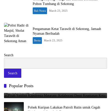
Pohon Tumbang di Sekotong
Bali Nusra
March 23, 2025
Pengamanan Ketat Tarawih di Sekotong, Jamaah
Nyaman Beribadah
Berita
March 23, 2025
Search
Search
Pisah Sambut Kapolresta Mataram: Kolaborasi Demi Keamanan
Popular Posts
Kota
March 23, 2025
0
Polsek Kuripan Lakukan Patroli Rutin untuk Cegah