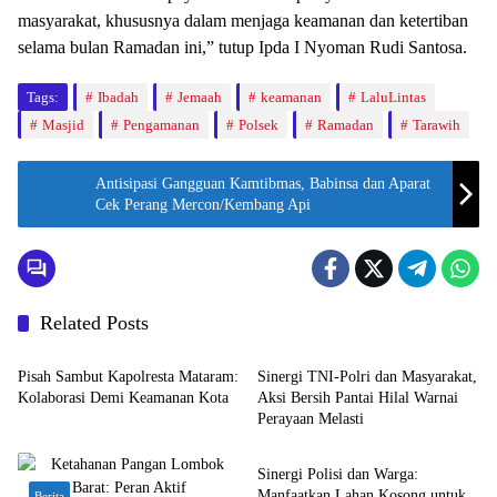
masyarakat, khususnya dalam menjaga keamanan dan ketertiban
selama bulan Ramadan ini,” tutup Ipda I Nyoman Rudi Santosa.
Tags:
Ibadah
Jemaah
keamanan
LaluLintas
Masjid
Pengamanan
Polsek
Ramadan
Tarawih
Antisipasi Gangguan Kamtibmas, Babinsa dan Aparat
Cek Perang Mercon/Kembang Api
Related Posts
Bali Nusra
Bali Nusra
Pisah Sambut Kapolresta Mataram:
Sinergi TNI-Polri dan Masyarakat,
Kolaborasi Demi Keamanan Kota
Aksi Bersih Pantai Hilal Warnai
Perayaan Melasti
Berita
Sinergi Polisi dan Warga:
Manfaatkan Lahan Kosong untuk
Berita