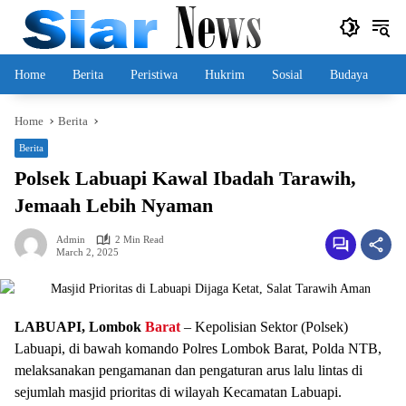
Skip
to
content
Home
Berita
Peristiwa
Hukrim
Sosial
Budaya
Home
Berita
Berita
Polsek Labuapi Kawal Ibadah Tarawih,
Jemaah Lebih Nyaman
Admin
2 Min Read
March 2, 2025
LABUAPI, Lombok
Barat
– Kepolisian Sektor (Polsek)
Labuapi, di bawah komando Polres Lombok Barat, Polda NTB,
melaksanakan pengamanan dan pengaturan arus lalu lintas di
sejumlah masjid prioritas di wilayah Kecamatan Labuapi.