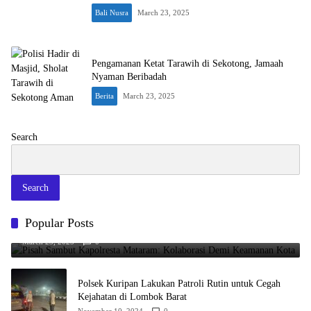
Bali Nusra
March 23, 2025
Pengamanan Ketat Tarawih di Sekotong, Jamaah
Nyaman Beribadah
Berita
March 23, 2025
Search
Search
Pisah Sambut Kapolresta Mataram: Kolaborasi Demi Keamanan
Popular Posts
Kota
March 23, 2025
0
Polsek Kuripan Lakukan Patroli Rutin untuk Cegah
Kejahatan di Lombok Barat