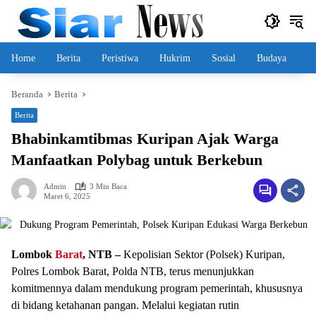
Langsung
ke
konten
Home
Berita
Peristiwa
Hukrim
Sosial
Budaya
Beranda
Berita
Berita
Bhabinkamtibmas Kuripan Ajak Warga
Manfaatkan Polybag untuk Berkebun
Admin
3 Min Baca
Maret 6, 2025
Lombok
Barat
, NTB –
Kepolisian Sektor (Polsek) Kuripan,
Polres Lombok Barat, Polda NTB, terus menunjukkan
komitmennya dalam mendukung program pemerintah, khususnya
di bidang ketahanan pangan. Melalui kegiatan rutin