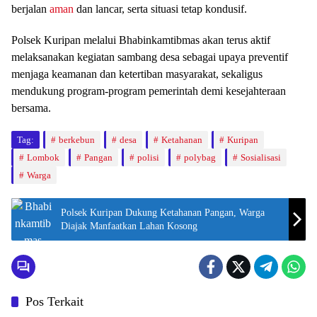
berjalan
aman
dan lancar, serta situasi tetap kondusif.
Polsek Kuripan melalui Bhabinkamtibmas akan terus aktif
melaksanakan kegiatan sambang desa sebagai upaya preventif
menjaga keamanan dan ketertiban masyarakat, sekaligus
mendukung program-program pemerintah demi kesejahteraan
bersama.
Tag:
berkebun
desa
Ketahanan
Kuripan
Lombok
Pangan
polisi
polybag
Sosialisasi
Warga
Polsek Kuripan Dukung Ketahanan Pangan, Warga
Diajak Manfaatkan Lahan Kosong
Pos Terkait