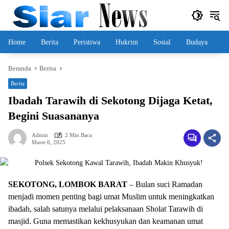
Langsung
ke
konten
Home
Berita
Peristiwa
Hukrim
Sosial
Budaya
Beranda
Berita
Berita
Ibadah Tarawih di Sekotong Dijaga Ketat,
Begini Suasananya
Admin
2 Min Baca
Maret 6, 2025
SEKOTONG, LOMBOK BARAT
– Bulan suci Ramadan
menjadi momen penting bagi umat Muslim untuk meningkatkan
ibadah, salah satunya melalui pelaksanaan Sholat Tarawih di
masjid. Guna memastikan kekhusyukan dan keamanan umat