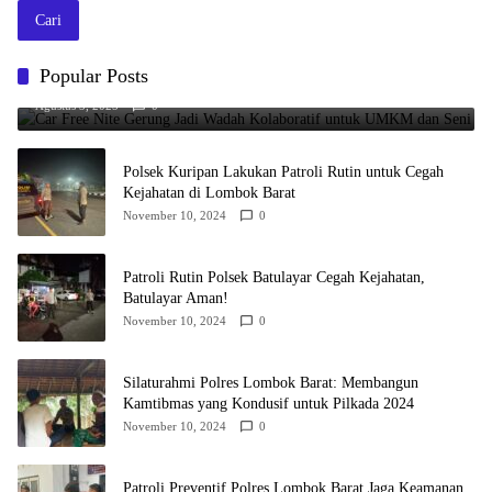
Cari
Car Free Nite Gerung Jadi Wadah Kolaboratif untuk UMKM dan
Popular Posts
Seni
Agustus 3, 2025
0
Polsek Kuripan Lakukan Patroli Rutin untuk Cegah
Kejahatan di Lombok Barat
November 10, 2024
0
Patroli Rutin Polsek Batulayar Cegah Kejahatan,
Batulayar Aman!
November 10, 2024
0
Silaturahmi Polres Lombok Barat: Membangun
Kamtibmas yang Kondusif untuk Pilkada 2024
November 10, 2024
0
Patroli Preventif Polres Lombok Barat Jaga Keamanan