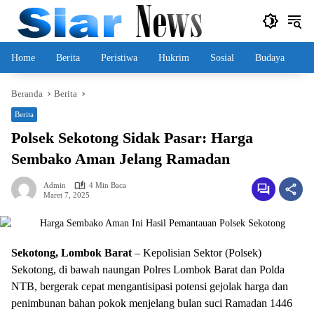
Langsung
ke
konten
Home
Berita
Peristiwa
Hukrim
Sosial
Budaya
Beranda
Berita
Berita
Polsek Sekotong Sidak Pasar: Harga
Sembako Aman Jelang Ramadan
Admin
4 Min Baca
Maret 7, 2025
Sekotong, Lombok Barat
– Kepolisian Sektor (Polsek)
Sekotong, di bawah naungan Polres Lombok Barat dan Polda
NTB, bergerak cepat mengantisipasi potensi gejolak harga dan
penimbunan bahan pokok menjelang bulan suci Ramadan 1446