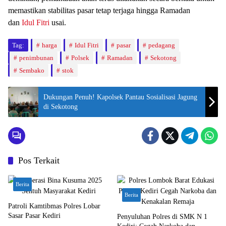
memastikan stabilitas pasar tetap terjaga hingga Ramadan
dan
Idul Fitri
usai.
Tag:
harga
Idul Fitri
pasar
pedagang
penimbunan
Polsek
Ramadan
Sekotong
Sembako
stok
Dukungan Penuh! Kapolsek Pantau Sosialisasi Jagung
di Sekotong
Pos Terkait
Berita
Berita
Patroli Kamtibmas Polres Lobar
Sasar Pasar Kediri
Penyuluhan Polres di SMK N 1