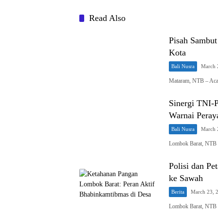
Read Also
Pisah Sambut
Kota
Bali Nusra
March 
Mataram, NTB – Aca
Sinergi TNI-P
Warnai Peray
Bali Nusra
March 
Lombok Barat, NTB 
Polisi dan Pe
ke Sawah
Berita
March 23, 
Lombok Barat, NTB