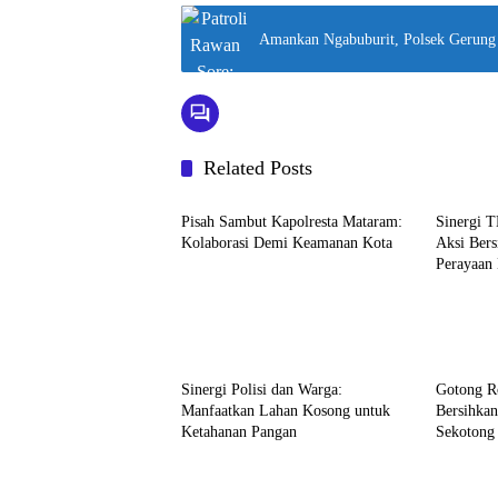
Amankan Ngabuburit, Polsek Gerung 
Related Posts
Bali Nusra
Bali Nus
Pisah Sambut Kapolresta Mataram:
Sinergi T
Kolaborasi Demi Keamanan Kota
Aksi Bers
Perayaan 
Berita
Bali Nus
Sinergi Polisi dan Warga:
Gotong R
Manfaatkan Lahan Kosong untuk
Bersihka
Ketahanan Pangan
Sekotong