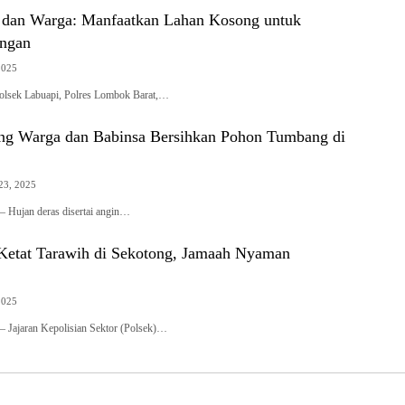
si dan Warga: Manfaatkan Lahan Kosong untuk
angan
2025
olsek Labuapi, Polres Lombok Barat,…
g Warga dan Babinsa Bersihkan Pohon Tumbang di
23, 2025
 Hujan deras disertai angin…
etat Tarawih di Sekotong, Jamaah Nyaman
2025
 Jajaran Kepolisian Sektor (Polsek)…