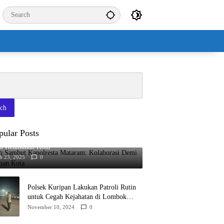
rch
pular Posts
h Sambut Kapolresta Mataram: Kolaborasi
i Keamanan Kota
h 23, 2025
0
Polsek Kuripan Lakukan Patroli Rutin
untuk Cegah Kejahatan di Lombok
Barat
November 10, 2024
0