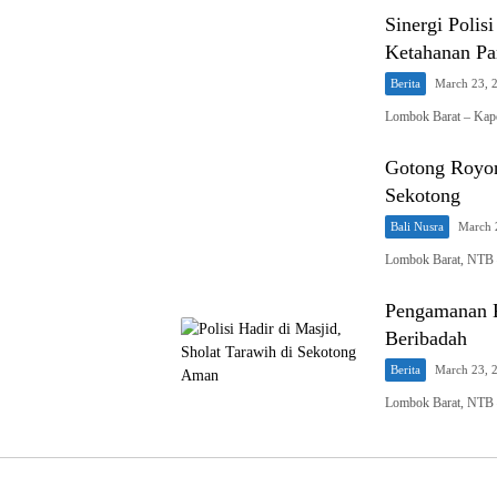
Sinergi Poli
Ketahanan P
Berita
March 23, 
Lombok Barat – Kap
Gotong Royon
Sekotong
Bali Nusra
March 
Lombok Barat, NTB –
Pengamanan K
Beribadah
Berita
March 23, 
Lombok Barat, NTB –