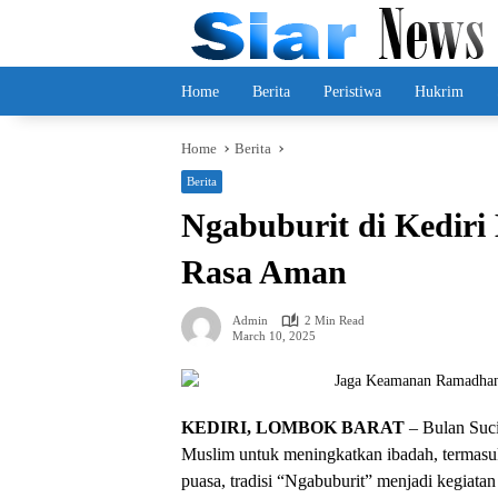
Skip
to
content
Home
Berita
Peristiwa
Hukrim
Home
Berita
Berita
Ngabuburit di Kediri 
Rasa Aman
Admin
2 Min Read
March 10, 2025
KEDIRI, LOMBOK BARAT
– Bulan Suc
Muslim untuk meningkatkan ibadah, termasu
puasa, tradisi “Ngabuburit” menjadi kegiata