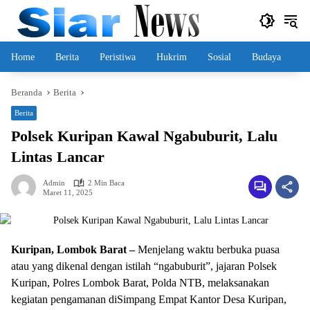
Langsung
ke
konten
Home
Berita
Peristiwa
Hukrim
Sosial
Budaya
Beranda
Berita
Berita
Polsek Kuripan Kawal Ngabuburit, Lalu
Lintas Lancar
Admin
2 Min Baca
Maret 11, 2025
Kuripan, Lombok Barat –
Menjelang waktu berbuka puasa
atau yang dikenal dengan istilah “ngabuburit”, jajaran Polsek
Kuripan, Polres Lombok Barat, Polda NTB, melaksanakan
kegiatan pengamanan diSimpang Empat Kantor Desa Kuripan,