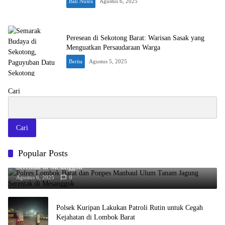
Bali Nusra
Agustus 6, 2025
Peresean di Sekotong Barat: Warisan Sasak yang
Menguatkan Persaudaraan Warga
Berita
Agustus 5, 2025
Cari
Cari
Popular Posts
Polres Lombok Barat dan Ponpes Manbaul Ulum Tanam Jagung
Serentak di Mesanggok
Agustus 6, 2025
0
Polsek Kuripan Lakukan Patroli Rutin untuk Cegah
Kejahatan di Lombok Barat