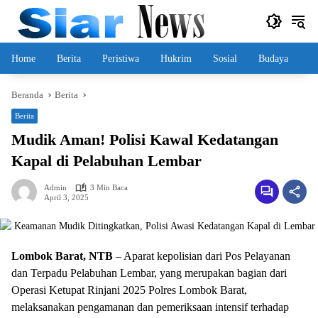
Langsung
ke
konten
Home
Berita
Peristiwa
Hukrim
Sosial
Budaya
Beranda
Berita
Berita
Mudik Aman! Polisi Kawal Kedatangan
Kapal di Pelabuhan Lembar
Admin
3 Min Baca
April 3, 2025
Lombok Barat, NTB
– Aparat kepolisian dari Pos Pelayanan
dan Terpadu Pelabuhan Lembar, yang merupakan bagian dari
Operasi Ketupat Rinjani 2025 Polres Lombok Barat,
melaksanakan pengamanan dan pemeriksaan intensif terhadap