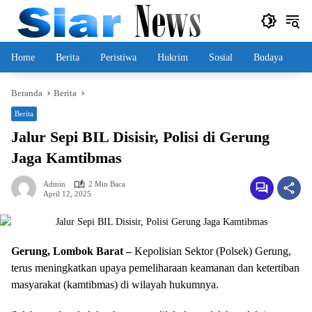
Langsung
ke
konten
Home
Berita
Peristiwa
Hukrim
Sosial
Budaya
Beranda
Berita
Berita
Jalur Sepi BIL Disisir, Polisi di Gerung
Jaga Kamtibmas
Admin
2 Min Baca
April 12, 2025
Gerung, Lombok Barat –
Kepolisian Sektor (Polsek) Gerung,
terus meningkatkan upaya pemeliharaan keamanan dan ketertiban
masyarakat (kamtibmas) di wilayah hukumnya.