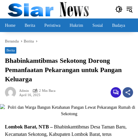
Langsung
ke
konten
Home
Berita
Peristiwa
Hukrim
Sosial
Budaya
Beranda
Berita
Berita
Bhabinkamtibmas Sekotong Dorong
Pemanfaatan Pekarangan untuk Pangan
Keluarga
Admin
2 Min Baca
April 16, 2025
Lombok Barat, NTB –
Bhabinkamtibmas Desa Taman Baru,
Kecamatan Sekotong, Kabupaten Lombok Barat, terus