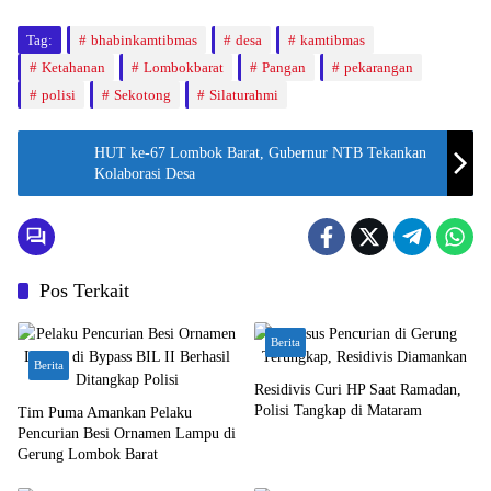
Tag:
bhabinkamtibmas
desa
kamtibmas
Ketahanan
Lombokbarat
Pangan
pekarangan
polisi
Sekotong
Silaturahmi
HUT ke-67 Lombok Barat, Gubernur NTB Tekankan
Kolaborasi Desa
Pos Terkait
Berita
Berita
Residivis Curi HP Saat Ramadan,
Polisi Tangkap di Mataram
Tim Puma Amankan Pelaku
Pencurian Besi Ornamen Lampu di
Gerung Lombok Barat