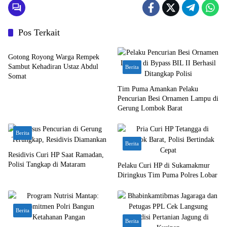
Pos Terkait
Bali Nusra
Gotong Royong Warga Rempek
Sambut Kehadiran Ustaz Abdul
Berita
Somat
Tim Puma Amankan Pelaku
Pencurian Besi Ornamen Lampu di
Gerung Lombok Barat
Berita
Berita
Residivis Curi HP Saat Ramadan,
Polisi Tangkap di Mataram
Pelaku Curi HP di Sukamakmur
Diringkus Tim Puma Polres Lobar
Berita
Berita