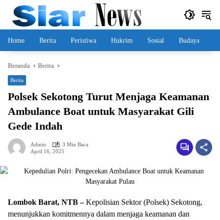
Langsung
ke
konten
Home
Berita
Peristiwa
Hukrim
Sosial
Budaya
Beranda
Berita
Berita
Polsek Sekotong Turut Menjaga Keamanan
Ambulance Boat untuk Masyarakat Gili
Gede Indah
Admin
3 Min Baca
April 16, 2025
Lombok Barat, NTB –
Kepolisian Sektor (Polsek) Sekotong,
menunjukkan komitmennya dalam menjaga keamanan dan