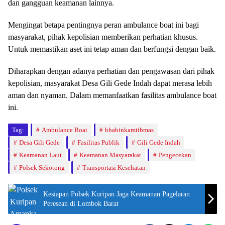
dan gangguan keamanan lainnya.
Mengingat betapa pentingnya peran ambulance boat ini bagi
masyarakat, pihak kepolisian memberikan perhatian khusus.
Untuk memastikan aset ini tetap aman dan berfungsi dengan baik.
Diharapkan dengan adanya perhatian dan pengawasan dari pihak
kepolisian, masyarakat Desa Gili Gede Indah dapat merasa lebih
aman dan nyaman. Dalam memanfaatkan fasilitas ambulance boat
ini.
Tag:
Ambulance Boat
bhabinkamtibmas
Desa Gili Gede
Fasilitas Publik
Gili Gede Indah
Keamanan Laut
Keamanan Masyarakat
Pengecekan
Polsek Sekotong
Transportasi Kesehatan
Kesiapan Polsek Kuripan Jaga Keamanan Pagelaran
Peresean di Lombok Barat