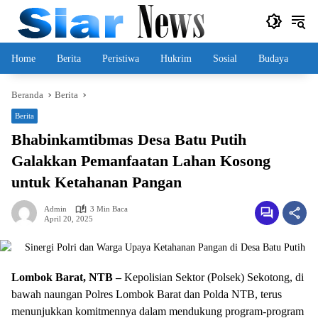
Langsung
ke
konten
Home
Berita
Peristiwa
Hukrim
Sosial
Budaya
Beranda
Berita
Berita
Bhabinkamtibmas Desa Batu Putih
Galakkan Pemanfaatan Lahan Kosong
untuk Ketahanan Pangan
Admin
3 Min Baca
April 20, 2025
Lombok Barat, NTB –
Kepolisian Sektor (Polsek) Sekotong, di
bawah naungan Polres Lombok Barat dan Polda NTB, terus
menunjukkan komitmennya dalam mendukung program-program