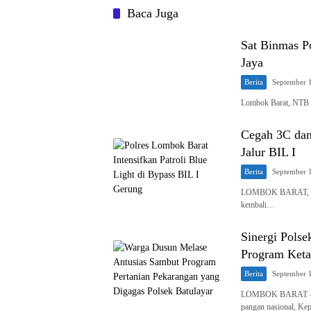
Baca Juga
Sat Binmas P
Jaya
Berita
September 
Lombok Barat, NTB –
Cegah 3C dan
Jalur BIL I
Berita
September 
LOMBOK BARAT, NTB 
kembali…
Sinergi Pols
Program Keta
Berita
September 
LOMBOK BARAT – Dal
pangan nasional, Ke