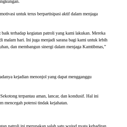
lingkungan.
motivasi untuk terus berpartisipasi aktif dalam menjaga
baik terhadap kegiatan patroli yang kami lakukan. Mereka
di malam hari. Ini juga menjadi sarana bagi kami untuk lebih
luhan, dan membangun sinergi dalam menjaga Kamtibmas,”
n adanya kejadian menonjol yang dapat mengganggu
ekotong terpantau aman, lancar, dan kondusif. Hal ini
lam mencegah potensi tindak kejahatan.
n patroli ini merupakan salah satu wujud nyata kehadiran