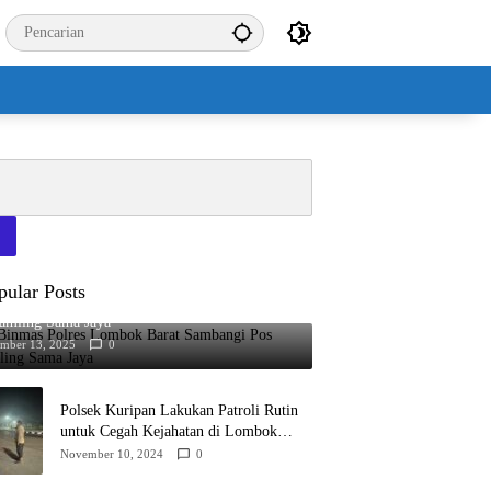
pular Posts
 Binmas Polres Lombok Barat Sambangi Pos
kamling Sama Jaya
ember 13, 2025
0
Polsek Kuripan Lakukan Patroli Rutin
untuk Cegah Kejahatan di Lombok
Barat
November 10, 2024
0