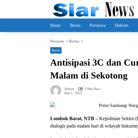
Langsung
ke
konten
Home
Berita
Peristiwa
Hukrim
Beranda
Berita
Berita
Antisipasi 3C dan Cur
Malam di Sekotong
Admin
3 Min Baca
Mei 1, 2025
Lombok Barat, NTB –
Kepolisian Sektor (
dialogis pada malam hari di wilayah hukumn