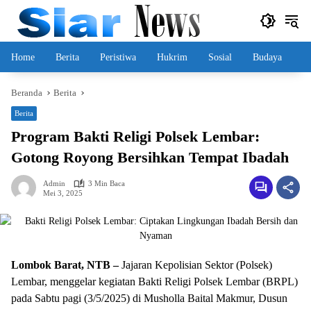
Langsung
ke
konten
Home
Berita
Peristiwa
Hukrim
Sosial
Budaya
Beranda
Berita
Berita
Program Bakti Religi Polsek Lembar:
Gotong Royong Bersihkan Tempat Ibadah
Admin
3 Min Baca
Mei 3, 2025
Lombok Barat, NTB –
Jajaran Kepolisian Sektor (Polsek)
Lembar, menggelar kegiatan Bakti Religi Polsek Lembar (BRPL)
pada Sabtu pagi (3/5/2025) di Musholla Baital Makmur, Dusun