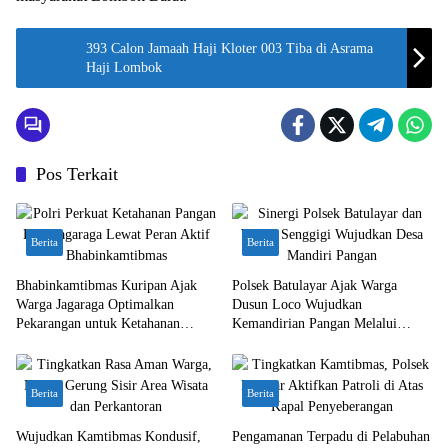
393 Calon Jamaah Haji Kloter 003 Tiba di Asrama
Haji Lombok
Pos Terkait
Berita
Berita
Bhabinkamtibmas Kuripan Ajak
Polsek Batulayar Ajak Warga
Warga Jagaraga Optimalkan
Dusun Loco Wujudkan
Pekarangan untuk Ketahanan
Kemandirian Pangan Melalui
Pangan
Pertanian Pekarangan
Berita
Berita
Wujudkan Kamtibmas Kondusif,
Pengamanan Terpadu di Pelabuhan