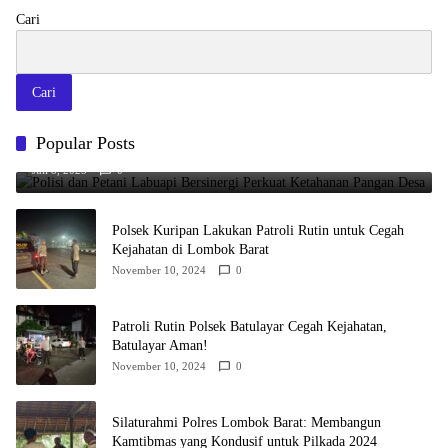
Cari
Cari
Polisi dan Petani Labuapi Bersinergi Perkuat Ketahanan Pangan
Popular Posts
Desa
Juli 8, 2025
0
Polsek Kuripan Lakukan Patroli Rutin untuk Cegah
Kejahatan di Lombok Barat
November 10, 2024
0
Patroli Rutin Polsek Batulayar Cegah Kejahatan,
Batulayar Aman!
November 10, 2024
0
Silaturahmi Polres Lombok Barat: Membangun
Kamtibmas yang Kondusif untuk Pilkada 2024