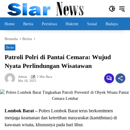
Langsung
ke
konten
Home
Berita
Peristiwa
Hukrim
Sosial
Budaya
Beranda
Berita
Berita
Patroli Polri di Pantai Cemara: Wujud
Nyata Perlindungan Wisatawan
Admin
2 Min Baca
Mei 18, 2025
Lombok Barat –
Polres Lombok Barat terus berkomitmen
menjaga keamanan dan ketertiban masyarakat (kamtibmas) di
kawasan wisata, khususnya pada hari libur.