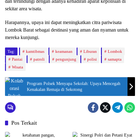
dan terlindungi dengan adanya kehadiran aparat kepolisian di
sekitar area wisata.
Harapannya, upaya ini dapat meningkatkan citra pariwisata
Lombok Barat sebagai destinasi yang aman dan nyaman untuk
mereka kunjungi.
Tag:
kamtibmas
keamanan
Liburan
Lombok
Pantai
patroli
pengunjung
polisi
samapta
Wisata
Program Polsek Menyapa Sekolah: Upaya Mencegah
Kenakalan Remaja di Sekotong
Pos Terkait