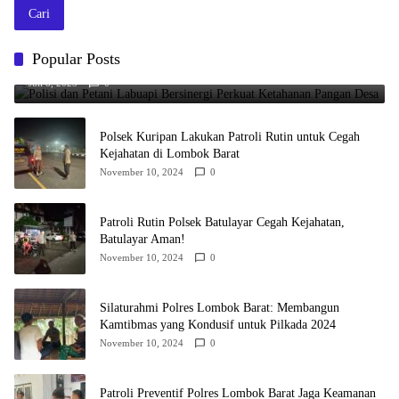
Cari
Polisi dan Petani Labuapi Bersinergi Perkuat Ketahanan Pangan
Popular Posts
Desa
Juli 8, 2025
0
Polsek Kuripan Lakukan Patroli Rutin untuk Cegah
Kejahatan di Lombok Barat
November 10, 2024
0
Patroli Rutin Polsek Batulayar Cegah Kejahatan,
Batulayar Aman!
November 10, 2024
0
Silaturahmi Polres Lombok Barat: Membangun
Kamtibmas yang Kondusif untuk Pilkada 2024
November 10, 2024
0
Patroli Preventif Polres Lombok Barat Jaga Keamanan