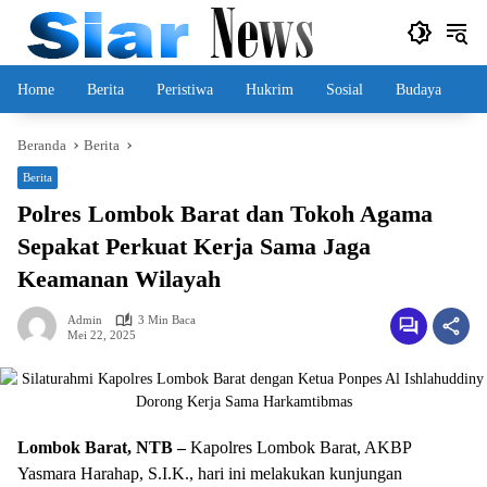
Langsung
ke
konten
Home
Berita
Peristiwa
Hukrim
Sosial
Budaya
Beranda
Berita
Berita
Polres Lombok Barat dan Tokoh Agama
Sepakat Perkuat Kerja Sama Jaga
Keamanan Wilayah
Admin
3 Min Baca
Mei 22, 2025
Lombok Barat, NTB –
Kapolres Lombok Barat, AKBP
Yasmara Harahap, S.I.K., hari ini melakukan kunjungan