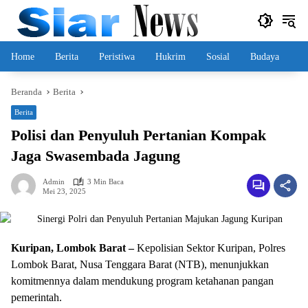
Langsung
ke
konten
Home
Berita
Peristiwa
Hukrim
Sosial
Budaya
Beranda
Berita
Berita
Polisi dan Penyuluh Pertanian Kompak
Jaga Swasembada Jagung
Admin
3 Min Baca
Mei 23, 2025
Kuripan, Lombok Barat –
Kepolisian Sektor Kuripan, Polres
Lombok Barat, Nusa Tenggara Barat (NTB), menunjukkan
komitmennya dalam mendukung program ketahanan pangan
pemerintah.