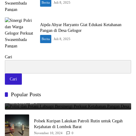
Berita
Juli 8, 2025
Aipda Ahyar Haryanto Giat Edukasi Ketahanan
Pangan di Desa Gelogor
Berita
Juli 8, 2025
Cari
Cari
Polisi dan Petani Labuapi Bersinergi Perkuat Ketahanan Pangan
Popular Posts
Desa
Juli 8, 2025
0
Polsek Kuripan Lakukan Patroli Rutin untuk Cegah
Kejahatan di Lombok Barat
November 10, 2024
0