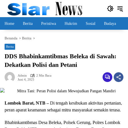
Langsung
ke
konten
Home
Berita
Peristiwa
Hukrim
Sosial
Budaya
Beranda
Berita
Berita
DDS Bhabinkamtibmas Beleka di Sawah:
Dekatkan Polisi dan Petani
Admin
2 Min Baca
Juni 4, 2025
Lombok Barat, NTB –
Di tengah kesibukan aktivitas pertanian,
peran aparat keamanan sebagai mitra masyarakat semakin terasa.
Bhabinkamtibmas Desa Beleka, Polsek Gerung, Polres Lombok