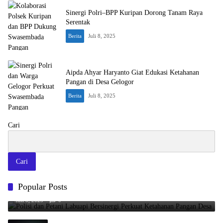
Sinergi Polri–BPP Kuripan Dorong Tanam Raya
Serentak
Berita
Juli 8, 2025
Aipda Ahyar Haryanto Giat Edukasi Ketahanan
Pangan di Desa Gelogor
Berita
Juli 8, 2025
Cari
Cari
Polisi dan Petani Labuapi Bersinergi Perkuat Ketahanan Pangan
Popular Posts
Desa
Juli 8, 2025
0