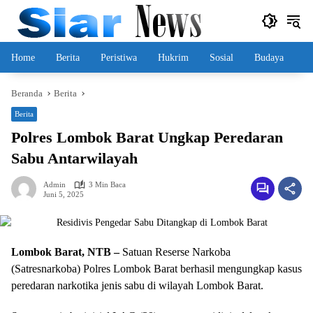
Langsung
ke
konten
Home
Berita
Peristiwa
Hukrim
Sosial
Budaya
Beranda
Berita
Berita
Polres Lombok Barat Ungkap Peredaran
Sabu Antarwilayah
Admin
3 Min Baca
Juni 5, 2025
Lombok Barat, NTB –
Satuan Reserse Narkoba
(Satresnarkoba) Polres Lombok Barat berhasil mengungkap kasus
peredaran narkotika jenis sabu di wilayah Lombok Barat.