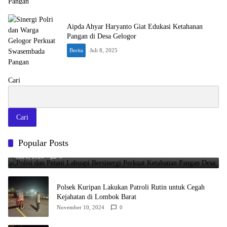
Aipda Ahyar Haryanto Giat Edukasi Ketahanan
Pangan di Desa Gelogor
Berita
Juli 8, 2025
Cari
Cari
Polisi dan Petani Labuapi Bersinergi Perkuat Ketahanan Pangan
Popular Posts
Desa
Juli 8, 2025
0
Polsek Kuripan Lakukan Patroli Rutin untuk Cegah
Kejahatan di Lombok Barat
November 10, 2024
0