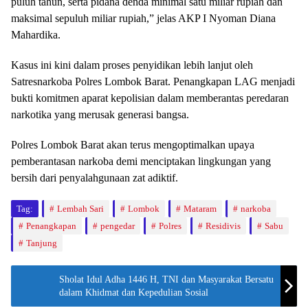
puluh tahun, serta pidana denda minimal satu miliar rupiah dan
maksimal sepuluh miliar rupiah,” jelas AKP I Nyoman Diana
Mahardika.
Kasus ini kini dalam proses penyidikan lebih lanjut oleh
Satresnarkoba Polres Lombok Barat. Penangkapan LAG menjadi
bukti komitmen aparat kepolisian dalam memberantas peredaran
narkotika yang merusak generasi bangsa.
Polres Lombok Barat akan terus mengoptimalkan upaya
pemberantasan narkoba demi menciptakan lingkungan yang
bersih dari penyalahgunaan zat adiktif.
Tag:
Lembah Sari
Lombok
Mataram
narkoba
Penangkapan
pengedar
Polres
Residivis
Sabu
Tanjung
Sholat Idul Adha 1446 H, TNI dan Masyarakat Bersatu
dalam Khidmat dan Kepedulian Sosial