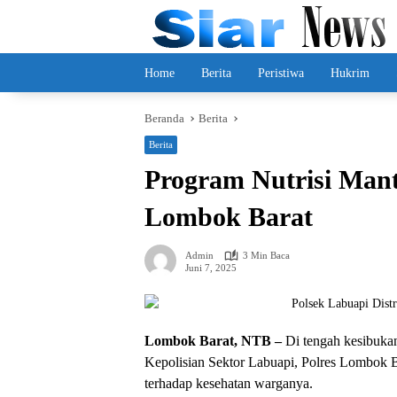
Langsung
ke
konten
Home
Berita
Peristiwa
Hukrim
Beranda
Berita
Berita
Program Nutrisi Mant
Lombok Barat
Admin
3 Min Baca
Juni 7, 2025
Lombok Barat, NTB –
Di tengah kesibukan
Kepolisian Sektor Labuapi, Polres Lombok
terhadap kesehatan warganya.