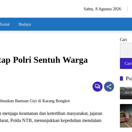
Sabtu, 8 Agustus 2026
Sosial
Budaya
Cari
ap Polri Sentuh Warga
Cari
Po
Poli
Ket
Juli 
 menjaga keamanan dan ketertiban masyarakat, jajaran
 Barat, Polda NTB, menunjukkan kepedulian mendalam