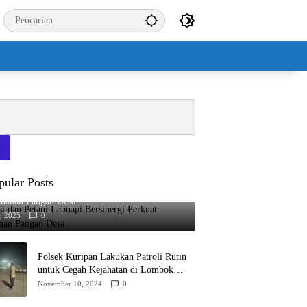
pular Posts
si dan Petani Labuapi Bersinergi Perkuat
ahanan Pangan Desa
8, 2025
0
Polsek Kuripan Lakukan Patroli Rutin
untuk Cegah Kejahatan di Lombok
Barat
November 10, 2024
0