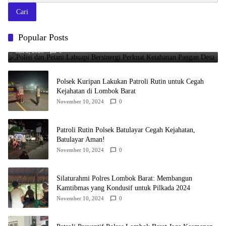
Cari
Polisi dan Petani Labuapi Bersinergi Perkuat Ketahanan Pangan
Popular Posts
Desa
Juli 8, 2025
0
Polsek Kuripan Lakukan Patroli Rutin untuk Cegah
Kejahatan di Lombok Barat
November 10, 2024
0
Patroli Rutin Polsek Batulayar Cegah Kejahatan,
Batulayar Aman!
November 10, 2024
0
Silaturahmi Polres Lombok Barat: Membangun
Kamtibmas yang Kondusif untuk Pilkada 2024
November 10, 2024
0