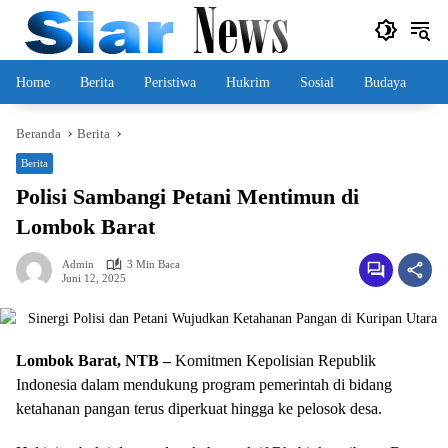
Langsung
ke
konten
Home
Berita
Peristiwa
Hukrim
Sosial
Budaya
Beranda
Berita
Berita
Polisi Sambangi Petani Mentimun di
Lombok Barat
Admin
3 Min Baca
Juni 12, 2025
Lombok Barat, NTB –
Komitmen Kepolisian Republik
Indonesia dalam mendukung program pemerintah di bidang
ketahanan pangan terus diperkuat hingga ke pelosok desa.