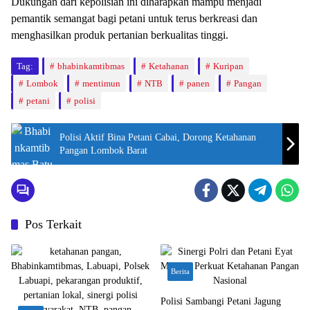
Dukungan dari kepolisian ini diharapkan mampu menjadi
pemantik semangat bagi petani untuk terus berkreasi dan
menghasilkan produk pertanian berkualitas tinggi.
Tag:
bhabinkamtibmas
Ketahanan
Kuripan
Lombok
mentimun
NTB
panen
Pangan
petani
polisi
Polisi Aktif Bina Petani Cabai, Dorong Ketahanan
Pangan Lombok Barat
Pos Terkait
Berita
Polisi Sambangi Petani Jagung