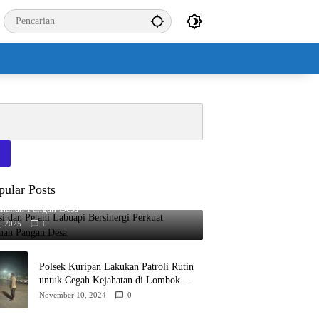
pular Posts
si dan Petani Labuapi Bersinergi Perkuat
ahanan Pangan Desa
8, 2025
0
Polsek Kuripan Lakukan Patroli Rutin
untuk Cegah Kejahatan di Lombok
Barat
November 10, 2024
0