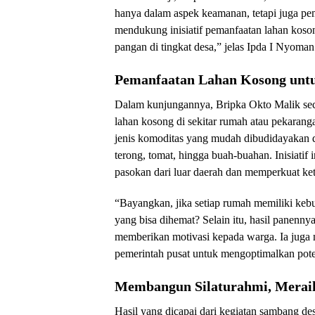
hanya dalam aspek keamanan, tetapi juga p
mendukung inisiatif pemanfaatan lahan koso
pangan di tingkat desa,” jelas Ipda I Nyoma
Pemanfaatan Lahan Kosong unt
Dalam kunjungannya, Bripka Okto Malik sec
lahan kosong di sekitar rumah atau pekara
jenis komoditas yang mudah dibudidayakan dan
terong, tomat, hingga buah-buahan. Inisiati
pasokan dari luar daerah dan memperkuat ke
“Bayangkan, jika setiap rumah memiliki kebu
yang bisa dihemat? Selain itu, hasil panennya
memberikan motivasi kepada warga. Ia juga
pemerintah pusat untuk mengoptimalkan pote
Membangun Silaturahmi, Merai
Hasil yang dicapai dari kegiatan sambang desa