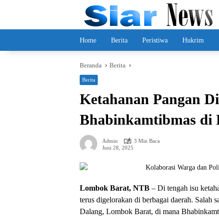
Langsung
ke
konten
Home
Berita
Peristiwa
Hukrim
Beranda
Berita
Berita
Ketahanan Pangan Dimu
Bhabinkamtibmas di 
Admin
3 Min Baca
Juni 28, 2025
Lombok Barat, NTB
– Di tengah isu ketaha
terus digelorakan di berbagai daerah. Salah
Dalang, Lombok Barat, di mana Bhabinkamti