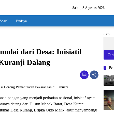
Sabtu, 8 Agustus 2026
Sosial
Budaya
Cari
lai dari Desa: Inisiatif
Cari
Kuranji Dalang
Po
Poli
Ket
Juli 
nan pangan yang menjadi perhatian nasional, inisiatif nyata
 satunya datang dari Dusun Mapak Barat, Desa Kuranji
bmas Desa Kuranji, Bripka Okto Malik, aktif menyambangi