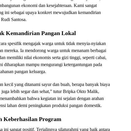
embangunan ekonomi dan kesejahteraan. Kami sangat
ng ini sebagai upaya konkret mewujudkan kemandirian
n Rudi Santosa.
uk Kemandirian Pangan Lokal
ara spesifik mengajak warga untuk tidak menyia-nyiakan
ngan mereka. Ia mendorong warga untuk menanam berbagai
 memiliki nilai ekonomis serta gizi tinggi, seperti cabai,
f ini diharapkan mampu mengurangi ketergantungan pada
tahanan pangan keluarga.
n kecil yang ditanami sayur dan buah, berapa banyak biaya
 juga lebih segar dan sehat,” tutur Bripka Okto Malik,
 menambahkan bahwa kegiatan ini sejalan dengan arahan
nsi lahan demi peningkatan produksi pangan domestik.
h Keberhasilan Program
 ini sangat positif. Terjalinnya silaturahmi yang baik antara