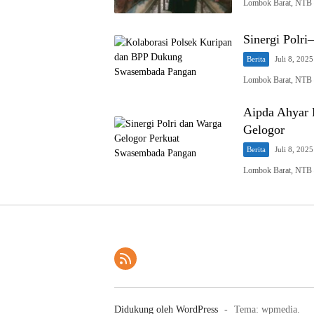
Lombok Barat, NTB –
Sinergi Polr
Berita
Juli 8, 2025
Lombok Barat, NTB –
Aipda Ahyar 
Gelogor
Berita
Juli 8, 2025
Lombok Barat, NTB –
Didukung oleh WordPress
-
Tema: wpmedia.