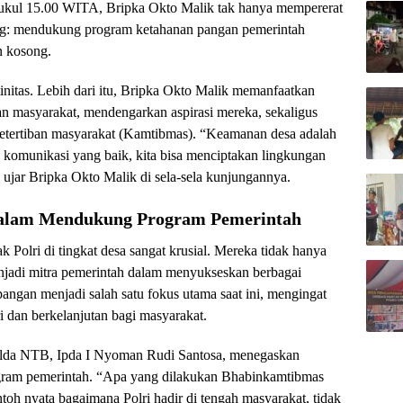
pukul 15.00 WITA, Bripka Okto Malik tak hanya mempererat
ing: mendukung program ketahanan pangan pemerintah
 kosong.
initas. Lebih dari itu, Bripka Okto Malik memanfaatkan
an masyarakat, mendengarkan aspirasi mereka, sekaligus
tertiban masyarakat (Kamtibmas). “Keamanan desa adalah
 komunikasi yang baik, kita bisa menciptakan lingkungan
ujar Bripka Okto Malik di sela-sela kunjungannya.
dalam Mendukung Program Pemerintah
Polri di tingkat desa sangat krusial. Mereka tidak hanya
njadi mitra pemerintah dalam menyukseskan berbagai
gan menjadi salah satu fokus utama saat ini, mengingat
 dan berkelanjutan bagi masyarakat.
olda NTB, Ipda I Nyoman Rudi Santosa, menegaskan
ram pemerintah. “Apa yang dilakukan Bhabinkamtibmas
toh nyata bagaimana Polri hadir di tengah masyarakat, tidak