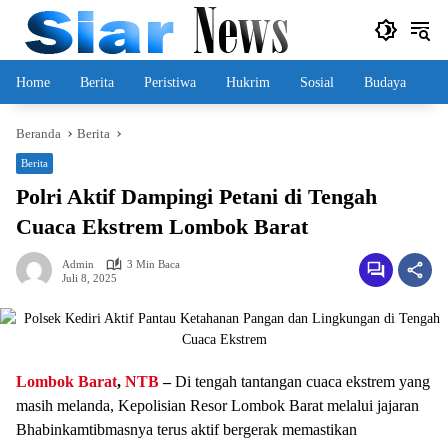
Langsung
ke
konten
Home
Berita
Peristiwa
Hukrim
Sosial
Budaya
Beranda
Berita
Berita
Polri Aktif Dampingi Petani di Tengah
Cuaca Ekstrem Lombok Barat
Admin
3 Min Baca
Juli 8, 2025
Lombok Barat
,
NTB
–
Di tengah tantangan cuaca ekstrem yang
masih melanda, Kepolisian Resor Lombok Barat melalui jajaran
Bhabinkamtibmasnya terus aktif bergerak memastikan