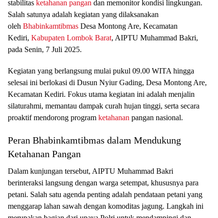
stabilitas
ketahanan pangan
dan memonitor kondisi lingkungan.
Salah satunya adalah kegiatan yang dilaksanakan
oleh
Bhabinkamtibmas
Desa Montong Are, Kecamatan
Kediri,
Kabupaten Lombok Barat
, AIPTU Muhammad Bakri,
pada Senin, 7 Juli 2025.
Kegiatan yang berlangsung mulai pukul 09.00 WITA hingga
selesai ini berlokasi di Dusun Nyiur Gading, Desa Montong Are,
Kecamatan Kediri. Fokus utama kegiatan ini adalah menjalin
silaturahmi, memantau dampak curah hujan tinggi, serta secara
proaktif mendorong program
ketahanan
pangan nasional.
Peran Bhabinkamtibmas dalam Mendukung
Ketahanan Pangan
Dalam kunjungan tersebut, AIPTU Muhammad Bakri
berinteraksi langsung dengan warga setempat, khususnya para
petani. Salah satu agenda penting adalah pendataan petani yang
menggarap lahan sawah dengan komoditas jagung. Langkah ini
merupakan bagian dari upaya Polri untuk mendampingi dan