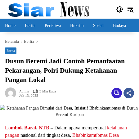
Langsung
ke
konten
Home
Berita
Peristiwa
Hukrim
Sosial
Budaya
Beranda
Berita
Berita
Dusun Beremi Jadi Contoh Pemanfaatan
Pekarangan, Polri Dukung Ketahanan
Pangan Lokal
Admin
3 Min Baca
Juli 13, 2025
Lombok Barat
,
NTB
–
Dalam upaya memperkuat
ketahanan
pangan
nasional dari tingkat desa,
Bhabinkamtibmas
Desa