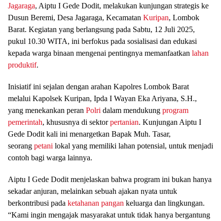
Jagaraga
, Aiptu I Gede Dodit, melakukan kunjungan strategis ke
Dusun Beremi, Desa Jagaraga, Kecamatan
Kuripan
, Lombok
Barat. Kegiatan yang berlangsung pada Sabtu, 12 Juli 2025,
pukul 10.30 WITA, ini berfokus pada sosialisasi dan edukasi
kepada warga binaan mengenai pentingnya memanfaatkan
lahan
produktif
.
Inisiatif ini sejalan dengan arahan Kapolres Lombok Barat
melalui Kapolsek Kuripan, Ipda I Wayan Eka Ariyana, S.H.,
yang menekankan peran
Polri
dalam mendukung
program
pemerintah
, khususnya di sektor
pertanian
. Kunjungan Aiptu I
Gede Dodit kali ini menargetkan Bapak Muh. Tasar,
seorang
petani
lokal yang memiliki lahan potensial, untuk menjadi
contoh bagi warga lainnya.
Aiptu I Gede Dodit menjelaskan bahwa program ini bukan hanya
sekadar anjuran, melainkan sebuah ajakan nyata untuk
berkontribusi pada
ketahanan
pangan
keluarga dan lingkungan.
“Kami ingin mengajak masyarakat untuk tidak hanya bergantung