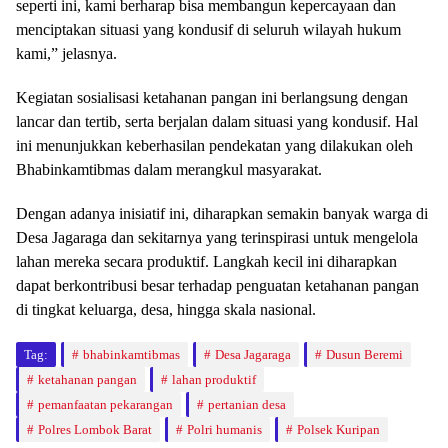
seperti ini, kami berharap bisa membangun kepercayaan dan
menciptakan situasi yang kondusif di seluruh wilayah hukum
kami,” jelasnya.
Kegiatan sosialisasi ketahanan pangan ini berlangsung dengan
lancar dan tertib, serta berjalan dalam situasi yang kondusif. Hal
ini menunjukkan keberhasilan pendekatan yang dilakukan oleh
Bhabinkamtibmas dalam merangkul masyarakat.
Dengan adanya inisiatif ini, diharapkan semakin banyak warga di
Desa Jagaraga dan sekitarnya yang terinspirasi untuk mengelola
lahan mereka secara produktif. Langkah kecil ini diharapkan
dapat berkontribusi besar terhadap penguatan ketahanan pangan
di tingkat keluarga, desa, hingga skala nasional.
Tag:
bhabinkamtibmas
Desa Jagaraga
Dusun Beremi
ketahanan pangan
lahan produktif
pemanfaatan pekarangan
pertanian desa
Polres Lombok Barat
Polri humanis
Polsek Kuripan