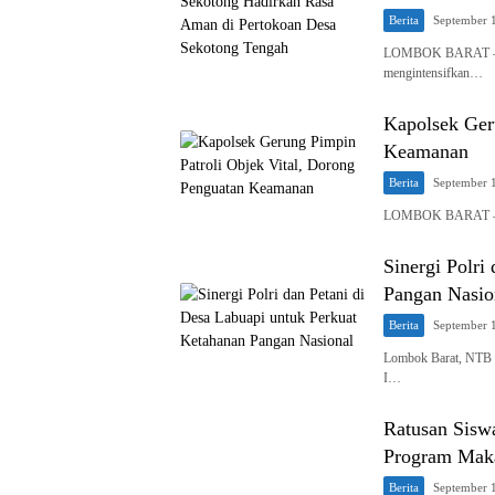
Berita
September 
LOMBOK BARAT — Kep
mengintensifkan…
Kapolsek Ger
Keamanan
Berita
September 
LOMBOK BARAT – Pol
Sinergi Polri
Pangan Nasio
Berita
September 
Lombok Barat, NTB –
I…
Ratusan Sisw
Program Maka
Berita
September 