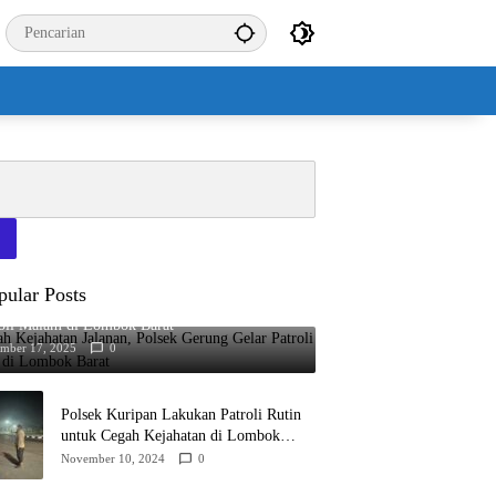
pular Posts
h Kejahatan Jalanan, Polsek Gerung Gelar
roli Malam di Lombok Barat
ember 17, 2025
0
Polsek Kuripan Lakukan Patroli Rutin
untuk Cegah Kejahatan di Lombok
Barat
November 10, 2024
0