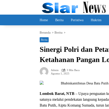
Langsung
ke
konten
Home
Berita
Peristiwa
Hukrim
Beranda
Berita
Berita
Sinergi Polri dan Pet
Ketahanan Pangan Lo
Admin
3 Min Baca
Agustus 1, 2025
Lombok Barat, NTB
– Upaya penguatan ket
satunya melalui pendekatan langsung kepada
Batu Putih, Aiptu Komang Sumada, turun la