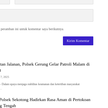
 peramban ini untuk komentar saya berikutnya.
an Jalanan, Polsek Gerung Gelar Patroli Malam di
t
17, 2025
am upaya menjaga stabilitas keamanan dan ketertiban masyarakat
k…
n Polsek Sekotong Hadirkan Rasa Aman di Pertokoan
g Tengah