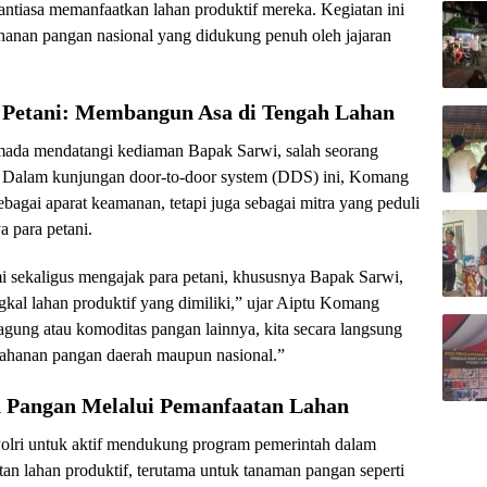
ntiasa memanfaatkan lahan produktif mereka. Kegiatan ini
ahanan pangan nasional yang didukung penuh oleh jajaran
Petani: Membangun Asa di Tengah Lahan
da mendatangi kediaman Bapak Sarwi, salah seorang
h. Dalam kunjungan door-to-door system (DDS) ini, Komang
agai aparat keamanan, tetapi juga sebagai mitra yang peduli
a para petani.
hmi sekaligus mengajak para petani, khususnya Bapak Sarwi,
gkal lahan produktif yang dimiliki,” ujar Aiptu Komang
ng atau komoditas pangan lainnya, kita secara langsung
ahanan pangan daerah maupun nasional.”
Pangan Melalui Pemanfaatan Lahan
n Polri untuk aktif mendukung program pemerintah dalam
 lahan produktif, terutama untuk tanaman pangan seperti