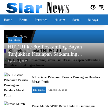
Langsung
ke
konten
Home
Berita
Peristiwa
Hukrim
Sosial
Budaya
arat Fokus Edukasi dalam
Breaking News
Bali Nusra
HUT RI ke-80: Poskamling Bayan
Sinergitas Pemda TNI POLRI
Tunjukkan Kesiapan Satkamling
Wujudkan Lingkungan Aman
Agustus 14, 2025
NTB Gelar Pelepasan Peserta Pembagian Bendera
Merah Putih
Bali Nusra
Agustus 13, 2025
Pasar Murah SPHP Beras Hadir di Gunungsari