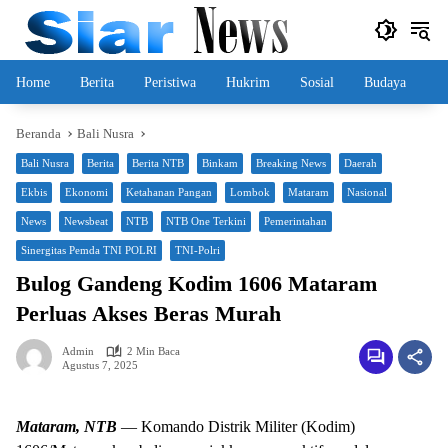
Langsung
ke
konten
Home
Berita
Peristiwa
Hukrim
Sosial
Budaya
Beranda
Bali Nusra
Bali Nusra
Berita
Berita NTB
Binkam
Breaking News
Daerah
Ekbis
Ekonomi
Ketahanan Pangan
Lombok
Mataram
Nasional
News
Newsbeat
NTB
NTB One Terkini
Pemerintahan
Sinergitas Pemda TNI POLRI
TNI-Polri
Bulog Gandeng Kodim 1606 Mataram
Perluas Akses Beras Murah
Admin
2 Min Baca
Agustus 7, 2025
Mataram, NTB
— Komando Distrik Militer (Kodim)