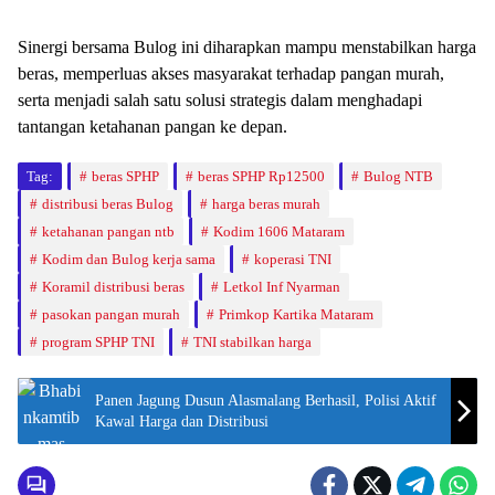
Sinergi bersama Bulog ini diharapkan mampu menstabilkan harga
beras, memperluas akses masyarakat terhadap pangan murah,
serta menjadi salah satu solusi strategis dalam menghadapi
tantangan ketahanan pangan ke depan.
Tag:
beras SPHP
beras SPHP Rp12500
Bulog NTB
distribusi beras Bulog
harga beras murah
ketahanan pangan ntb
Kodim 1606 Mataram
Kodim dan Bulog kerja sama
koperasi TNI
Koramil distribusi beras
Letkol Inf Nyarman
pasokan pangan murah
Primkop Kartika Mataram
program SPHP TNI
TNI stabilkan harga
Panen Jagung Dusun Alasmalang Berhasil, Polisi Aktif
Kawal Harga dan Distribusi