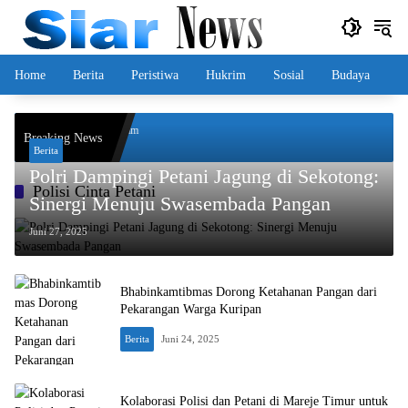
Langsung
ke
konten
Home
Berita
Peristiwa
Hukrim
Sosial
Budaya
 Barat Fokus Edukasi dalam
Breaking News
Berita
Polri Dampingi Petani Jagung di Sekotong:
Polisi Cinta Petani
Sinergi Menuju Swasembada Pangan
Juni 27, 2025
Bhabinkamtibmas Dorong Ketahanan Pangan dari
Pekarangan Warga Kuripan
Berita
Juni 24, 2025
Kolaborasi Polisi dan Petani di Mareje Timur untuk