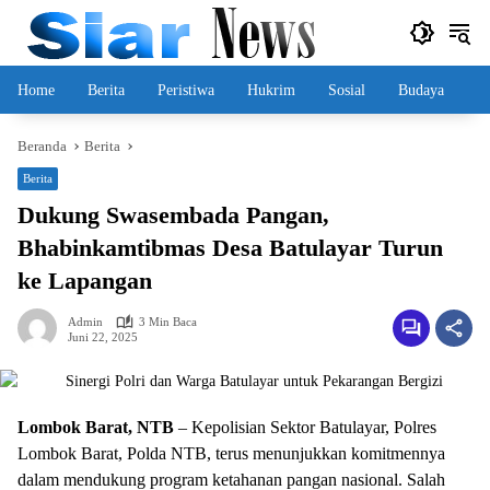
Langsung
ke
konten
Home
Berita
Peristiwa
Hukrim
Sosial
Budaya
Beranda
Berita
Berita
Dukung Swasembada Pangan,
Bhabinkamtibmas Desa Batulayar Turun
ke Lapangan
Admin
3 Min Baca
Juni 22, 2025
Lombok Barat, NTB
– Kepolisian Sektor Batulayar, Polres
Lombok Barat, Polda NTB, terus menunjukkan komitmennya
dalam mendukung program ketahanan pangan nasional. Salah