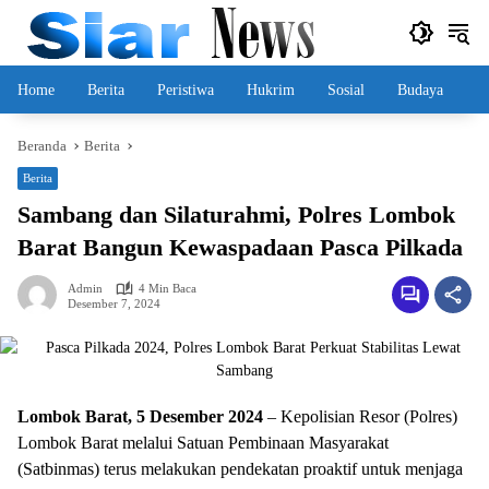
Langsung
ke
konten
Home
Berita
Peristiwa
Hukrim
Sosial
Budaya
Beranda
Berita
Berita
Sambang dan Silaturahmi, Polres Lombok
Barat Bangun Kewaspadaan Pasca Pilkada
Admin
4 Min Baca
Desember 7, 2024
Lombok Barat, 5 Desember 2024
– Kepolisian Resor (Polres)
Lombok Barat melalui Satuan Pembinaan Masyarakat
(Satbinmas) terus melakukan pendekatan proaktif untuk menjaga