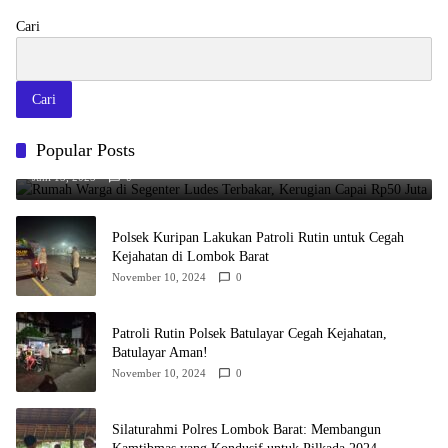
Cari
Cari
Rumah Warga di Segenter Ludes Terbakar, Kerugian Capai Rp50
Popular Posts
Juta
Juni 15, 2025
0
Polsek Kuripan Lakukan Patroli Rutin untuk Cegah
Kejahatan di Lombok Barat
November 10, 2024
0
Patroli Rutin Polsek Batulayar Cegah Kejahatan,
Batulayar Aman!
November 10, 2024
0
Silaturahmi Polres Lombok Barat: Membangun