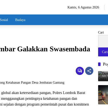
Kamis, 6 Agustus 2026
Sosial
Budaya
Cari
mbar Galakkan Swasembada
Cari
Po
Dusu
Cua
Juli 
 global akan ketersediaan pangan, Polres Lombok Barat
tif menggaungkan pentingnya ketahanan pangan dan
ni sejalan dengan program pemerintah pusat dan komitmen