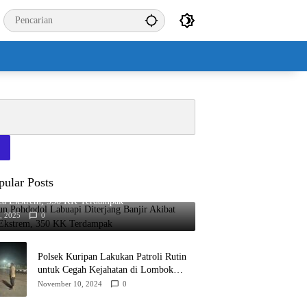
pular Posts
n Pohdodol Labuapi Diterjang Banjir Akibat
ca Ekstrem, 350 KK Terdampak
7, 2025
0
Polsek Kuripan Lakukan Patroli Rutin
untuk Cegah Kejahatan di Lombok
Barat
November 10, 2024
0