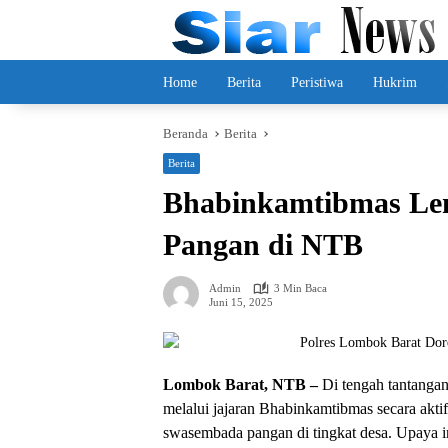
Langsung
ke
konten
Home
Berita
Peristiwa
Hukrim
Beranda
Berita
Berita
Bhabinkamtibmas Le
Pangan di NTB
Admin
3 Min Baca
Juni 15, 2025
Lombok Barat, NTB –
Di tengah tantangan
melalui jajaran Bhabinkamtibmas secara ak
swasembada pangan di tingkat desa. Upaya i