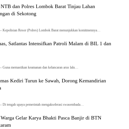
a NTB dan Polres Lombok Barat Tinjau Lahan
ngan di Sekotong
– Kepolisian Resor (Polres) Lombok Barat menunjukkan komitmennya…
s, Satlantas Intensifkan Patroli Malam di BIL 1 dan
– Guna memastikan keamanan dan kelancaran arus lalu…
mas Kediri Turun ke Sawah, Dorong Kemandirian
a
– Di tengah upaya pemerintah mengakselerasi swasembada…
Warga Gelar Karya Bhakti Pasca Banjir di BTN
taram