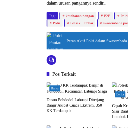
dalam urusan pangannya sendiri.
Tag:
ketahanan pangan
P2B
Pol
Polri
Polsek Lembar
swasembada pa
Peran Aktif Polri dalam Swasembad
Pos Terkait
Berita
Berita
Dusun Pohdodol Labuapi Diterjang
Banjir Akibat Cuaca Ekstrem, 350
Cegah Kri
KK Terdampak
Sisir Bank
Lombok B