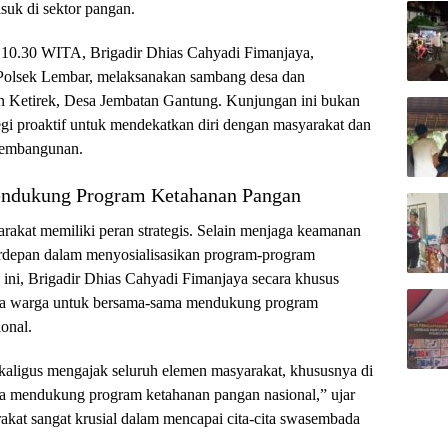
asuk di sektor pangan.
ul 10.30 WITA, Brigadir Dhias Cahyadi Fimanjaya,
olsek Lembar, melaksanakan sambang desa dan
un Ketirek, Desa Jembatan Gantung. Kunjungan ini bukan
ategi proaktif untuk mendekatkan diri dengan masyarakat dan
pembangunan.
ndukung Program Ketahanan Pangan
akat memiliki peran strategis. Selain menjaga keamanan
terdepan dalam menyosialisasikan program-program
ini, Brigadir Dhias Cahyadi Fimanjaya secara khusus
da warga untuk bersama-sama mendukung program
onal.
ekaligus mengajak seluruh elemen masyarakat, khususnya di
a mendukung program ketahanan pangan nasional,” ujar
arakat sangat krusial dalam mencapai cita-cita swasembada