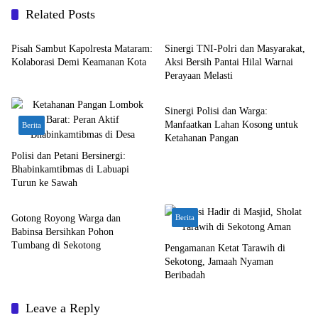
Related Posts
Bali Nusra
Bali Nusra
Pisah Sambut Kapolresta Mataram:
Sinergi TNI-Polri dan Masyarakat,
Kolaborasi Demi Keamanan Kota
Aksi Bersih Pantai Hilal Warnai
Perayaan Melasti
Berita
Sinergi Polisi dan Warga:
Manfaatkan Lahan Kosong untuk
Berita
Ketahanan Pangan
Polisi dan Petani Bersinergi:
Bhabinkamtibmas di Labuapi
Turun ke Sawah
Bali Nusra
Gotong Royong Warga dan
Berita
Babinsa Bersihkan Pohon
Tumbang di Sekotong
Pengamanan Ketat Tarawih di
Sekotong, Jamaah Nyaman
Beribadah
Leave a Reply