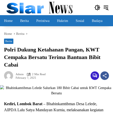
Skip
to
content
Home
Berita
Peristiwa
Hukrim
Sosial
Budaya
Home
Berita
Berita
Polri Dukung Ketahanan Pangan, KWT
Cempaka Bersatu Terima Bantuan Bibit
Cabai
Admin
2 Min Read
February 7, 2025
Kediri, Lombok Barat
– Bhabinkamtibmas Desa Lelede,
AIPDA Lalu Satya Mandayan Kurnia, melaksanakan kegiatan