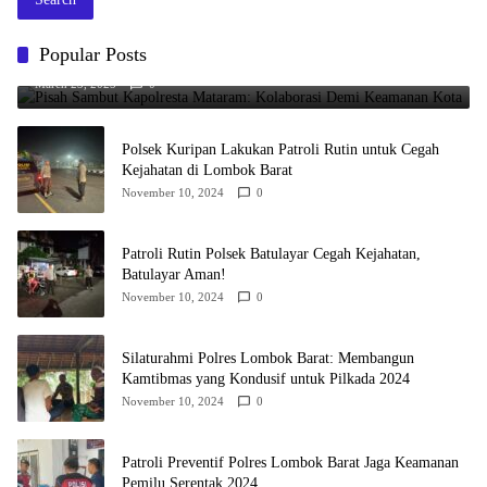
Pisah Sambut Kapolresta Mataram: Kolaborasi Demi Keamanan
Popular Posts
Kota
March 23, 2025
0
Polsek Kuripan Lakukan Patroli Rutin untuk Cegah
Kejahatan di Lombok Barat
November 10, 2024
0
Patroli Rutin Polsek Batulayar Cegah Kejahatan,
Batulayar Aman!
November 10, 2024
0
Silaturahmi Polres Lombok Barat: Membangun
Kamtibmas yang Kondusif untuk Pilkada 2024
November 10, 2024
0
Patroli Preventif Polres Lombok Barat Jaga Keamanan
Pemilu Serentak 2024