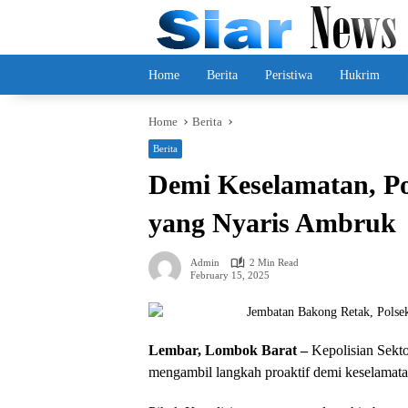
Skip
to
content
Home
Berita
Peristiwa
Hukrim
Home
Berita
Berita
Demi Keselamatan, Po
yang Nyaris Ambruk
Admin
2 Min Read
February 15, 2025
Lembar, Lombok Barat –
Kepolisian Sekto
mengambil langkah proaktif demi keselamatan