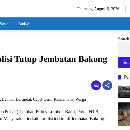
Thursday, August 6, 2026
Sosial
Budaya
Search
lisi Tutup Jembatan Bakong
Sea
Po
Par
Berl
Ram
Marc
r (Polsek) Lembar, Polres Lombok Barat, Polda NTB,
 Masyarakat, terkait kondisi terkini di Jembatan Bakong.