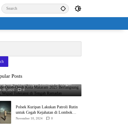
rch
pular Posts
ade Ogoh-Ogoh Kota Mataram 2025
angsung Meriah, Wujud Toleransi di Tengah
adan
h 28, 2025
0
Polsek Kuripan Lakukan Patroli Rutin
untuk Cegah Kejahatan di Lombok
Barat
November 10, 2024
0