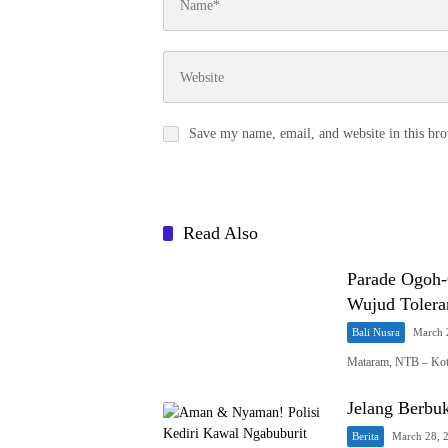
Save my name, email, and website in this bro
Read Also
Parade Ogoh-
Wujud Tolera
Bali Nusra
March 
Mataram, NTB – Kot
Jelang Berbu
Berita
March 28, 