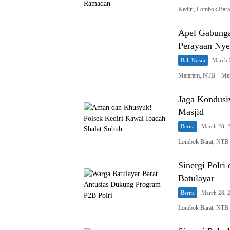
Kediri, Lombok Bara
Apel Gabunga
Perayaan Ny
Bali Nusra
March 
Mataram, NTB – Me
Jaga Kondusiv
Masjid
Berita
March 28, 
Lombok Barat, NTB –
Sinergi Polri
Batulayar
Berita
March 28, 
Lombok Barat, NTB –