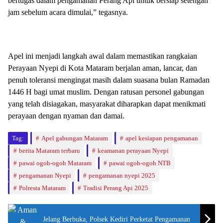
bertugas dalam pengamanan Perang Api untuk bersiap setengah
jam sebelum acara dimulai,” tegasnya.
Apel ini menjadi langkah awal dalam memastikan rangkaian
Perayaan Nyepi di Kota Mataram berjalan aman, lancar, dan
penuh toleransi mengingat masih dalam suasana bulan Ramadan
1446 H bagi umat muslim. Dengan ratusan personel gabungan
yang telah disiagakan, masyarakat diharapkan dapat menikmati
perayaan dengan nyaman dan damai.
Tag:
Apel gabungan Mataram
apel kesiapan pengamanan
berita Mataram terbaru
keamanan perayaan Nyepi
pawai ogoh-ogoh Mataram
pawai ogoh-ogoh NTB
pengamanan Nyepi
pengamanan nyepi 2025
Polresta Mataram
Tradisi Perang Api 2025
Jelang Berbuka, Polsek Kediri Perketat Pengamanan