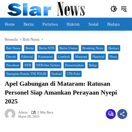
Langsung
ke
konten
Home
Berita
Peristiwa
Hukrim
Sosial
Budaya
Beranda
Bali Nusra
Bali Nusra
Berita
Berita NTB
Berita Utama
Breaking News
Budaya
Daerah
Editorial
Keamanan
Lombok
Mataram
Nasional
News
Newsbeat
NTB
NTB One Terkini
Pemerintahan
Religi
Sinergitas Pemda TNI POLRI
Sosbud
TNI-Polri
Apel Gabungan di Mataram: Ratusan
Personel Siap Amankan Perayaan Nyepi
2025
Admin
2 Min Baca
Maret 28, 2025