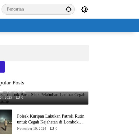
pular Posts
es Lombok Barat Sisir Pelabuhan Lembar
ah Premanisme
24, 2025
0
Polsek Kuripan Lakukan Patroli Rutin
untuk Cegah Kejahatan di Lombok
Barat
November 10, 2024
0