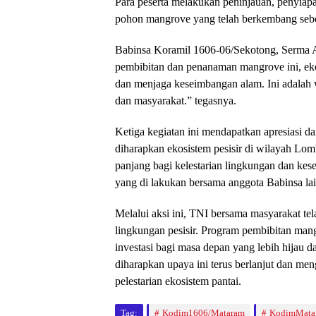
Para peserta melakukan peninjauan, penyiapa
pohon mangrove yang telah berkembang seb
Babinsa Koramil 1606-06/Sekotong, Serma 
pembibitan dan penanaman mangrove ini, eko
dan menjaga keseimbangan alam. Ini adalah 
dan masyarakat.” tegasnya.
Ketiga kegiatan ini mendapatkan apresiasi d
diharapkan ekosistem pesisir di wilayah Lo
panjang bagi kelestarian lingkungan dan kese
yang di lakukan bersama anggota Babinsa la
Melalui aksi ini, TNI bersama masyarakat t
lingkungan pesisir. Program pembibitan man
investasi bagi masa depan yang lebih hijau 
diharapkan upaya ini terus berlanjut dan men
pelestarian ekosistem pantai.
Tag:
Kodim1606/Mataram
KodimMata