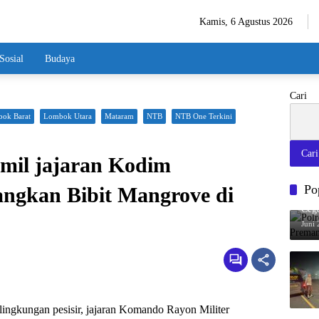
Kamis, 6 Agustus 2026
Sosial
Budaya
Cari
ok Barat
Lombok Utara
Mataram
NTB
NTB One Terkini
Cari
mil jajaran Kodim
Po
gkan Bibit Mangrove di
Polr
Ceg
Juni 
ingkungan pesisir, jajaran Komando Rayon Militer