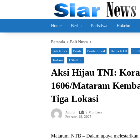
Langsung
ke
konten
Home
Berita
Peristiwa
Hukrim
Beranda
Bali Nusra
Bali Nusra
Berita
Berita Lokal
Berita NTB
Lomb
Terkini
TNI-Polri
Aksi Hijau TNI: Kora
1606/Mataram Kemban
Tiga Lokasi
Admin
2 Min Baca
Februari 18, 2025
Mataram, NTB – Dalam upaya melestarikan l