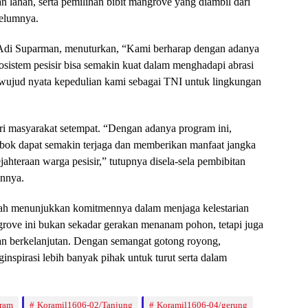
n lahan, serta pemilihan bibit mangrove yang diambil dari
elumnya.
Adi Suparman, menuturkan, “Kami berharap dengan adanya
sistem pesisir bisa semakin kuat dalam menghadapi abrasi
wujud nyata kepedulian kami sebagai TNI untuk lingkungan
ari masyarakat setempat. “Dengan adanya program ini,
mbok dapat semakin terjaga dan memberikan manfaat jangka
jahteraan warga pesisir,” tutupnya disela-sela pembibitan
innya.
elah menunjukkan komitmennya dalam menjaga kelestarian
grove ini bukan sekadar gerakan menanam pohon, tetapi juga
dan berkelanjutan. Dengan semangat gotong royong,
ginspirasi lebih banyak pihak untuk turut serta dalam
ram
Koramil1606-02/Tanjung
Koramil1606-04/gerung